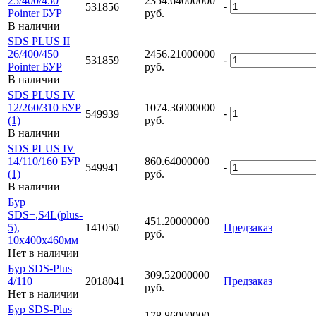
25/400/450
2354.64000000
-
531856
Pointer БУР
руб.
В наличии
SDS PLUS II
26/400/450
2456.21000000
-
531859
Pointer БУР
руб.
В наличии
SDS PLUS IV
12/260/310 БУР
1074.36000000
-
549939
(1)
руб.
В наличии
SDS PLUS IV
14/110/160 БУР
860.64000000
-
549941
(1)
руб.
В наличии
Бур
SDS+,S4L(plus-
451.20000000
5),
141050
Предзаказ
руб.
10х400x460мм
Нет в наличии
Бур SDS-Plus
309.52000000
4/110
2018041
Предзаказ
руб.
Нет в наличии
Бур SDS-Plus
178.86000000