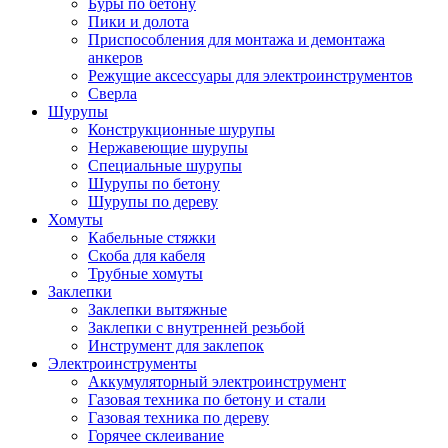
Буры по бетону
Пики и долота
Приспособления для монтажа и демонтажа
анкеров
Режущие аксессуары для электроинструментов
Сверла
Шурупы
Конструкционные шурупы
Нержавеющие шурупы
Специальные шурупы
Шурупы по бетону
Шурупы по дереву
Хомуты
Кабельные стяжки
Скоба для кабеля
Трубные хомуты
Заклепки
Заклепки вытяжные
Заклепки с внутренней резьбой
Инструмент для заклепок
Электроинструменты
Аккумуляторный электроинструмент
Газовая техника по бетону и стали
Газовая техника по дереву
Горячее склеивание