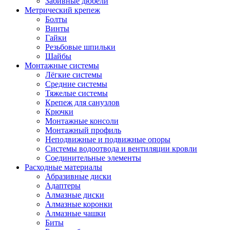
Забивные дюбели
Метрический крепеж
Болты
Винты
Гайки
Резьбовые шпильки
Шайбы
Монтажные системы
Лёгкие системы
Средние системы
Тяжелые системы
Крепеж для санузлов
Крючки
Монтажные консоли
Монтажный профиль
Неподвижные и подвижные опоры
Системы водоотвода и вентиляции кровли
Соединительные элементы
Расходные материалы
Абразивные диски
Адаптеры
Алмазные диски
Алмазные коронки
Алмазные чашки
Биты