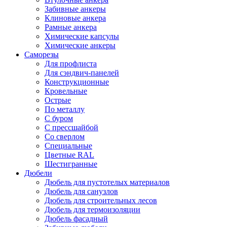
Забивные анкеры
Клиновые анкера
Рамные анкера
Химические капсулы
Химические анкеры
Саморезы
Для профлиста
Для сэндвич-панелей
Конструкционные
Кровельные
Острые
По металлу
С буром
С прессшайбой
Со сверлом
Специальные
Цветные RAL
Шестигранные
Дюбели
Дюбель для пустотелых материалов
Дюбель для санузлов
Дюбель для строительных лесов
Дюбель для термоизоляции
Дюбель фасадный