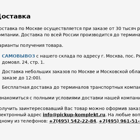
оставка
оставка по Москве осуществляется при заказе от 30 тысяч
омпании. Доставка по всей России производится до термин
арианты получения товара.
САМОВЫВОЗ
с нашего склада по адресу г. Москва, пос. Р
домовл. 24, стр. 1.
Доставка небольших заказов по Москве и Московской облас
заказе до 12:00).
Бесплатная доставка до терминалов транспортных компан
знакомиться с полными условиями доставки нашей компа
олучить заинтересовавший Вас товар можно оформив заказ 
лектронный адрес
info@pickup-komplekt.ru
. На любые во
дному из телефонов:
+7(495) 542-22-84
,
+7(495) 961-51