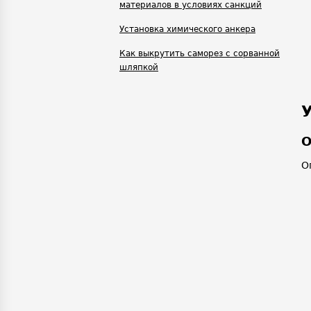
материалов в условиях санкций
Установка химического анкера
Как выкрутить саморез с сорванной
шляпкой
О
О