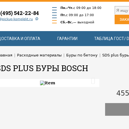
Пн.-Чт.
с 09:00 до 18:00
 (495) 542-22-84
Пт.
с 09:00 до 17:00
@pickup-komplekt.ru
ЗАКА
Сб.-Вс.
— выходной
ДОСТАВКА И ОПЛАТА
ГАРАНТИИ
ТАБЛИЦА ГОСТ/ D
лавная
|
Расходные материалы
|
Буры по бетону
|
SDS plus бур
SDS PLUS БУРЫ BOSCH
455