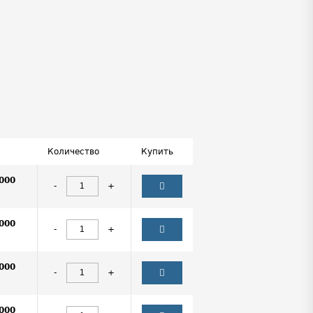
Количество
Купить
000
-
+
000
-
+
000
-
+
000