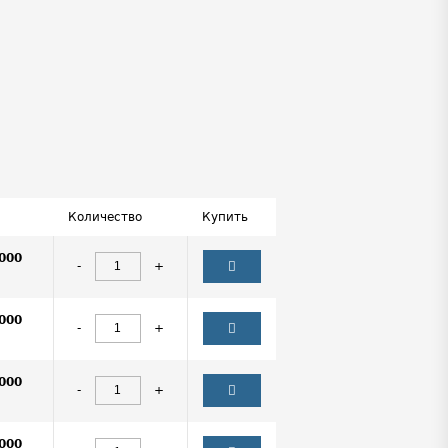
Количество
Купить
000
-
+
000
-
+
000
-
+
000