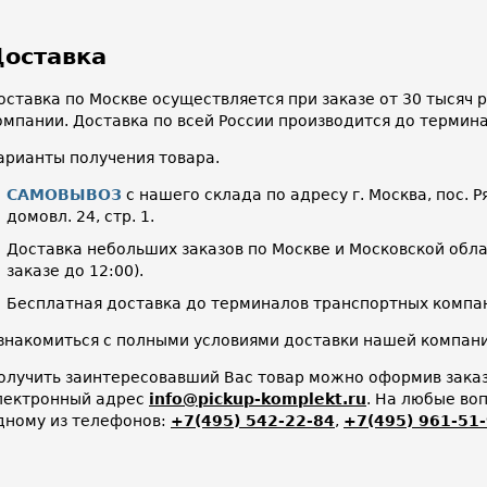
оставка
оставка по Москве осуществляется при заказе от 30 тысяч
омпании. Доставка по всей России производится до термин
арианты получения товара.
САМОВЫВОЗ
с нашего склада по адресу г. Москва, пос. Р
домовл. 24, стр. 1.
Доставка небольших заказов по Москве и Московской облас
заказе до 12:00).
Бесплатная доставка до терминалов транспортных компан
знакомиться с полными условиями доставки нашей компа
олучить заинтересовавший Вас товар можно оформив заказ 
лектронный адрес
info@pickup-komplekt.ru
. На любые во
дному из телефонов:
+7(495) 542-22-84
,
+7(495) 961-51