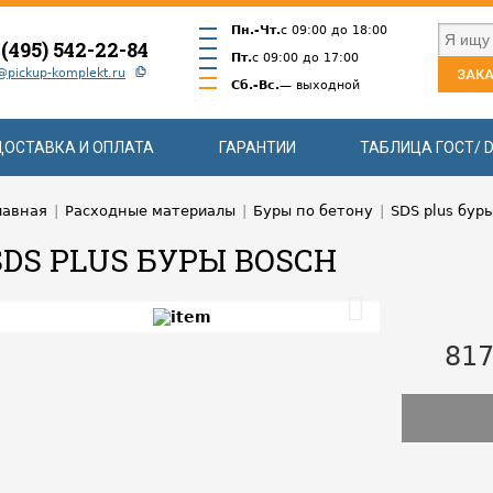
Пн.-Чт.
с 09:00 до 18:00
 (495) 542-22-84
Пт.
с 09:00 до 17:00
@pickup-komplekt.ru
ЗАКА
Сб.-Вс.
— выходной
ДОСТАВКА И ОПЛАТА
ГАРАНТИИ
ТАБЛИЦА ГОСТ/ D
лавная
|
Расходные материалы
|
Буры по бетону
|
SDS plus бур
SDS PLUS БУРЫ BOSCH
817