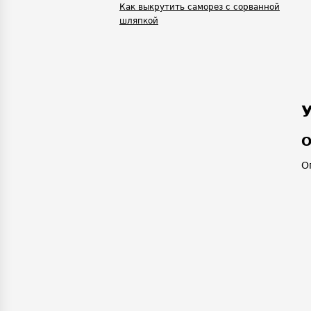
Как выкрутить саморез с сорванной
шляпкой
О
О