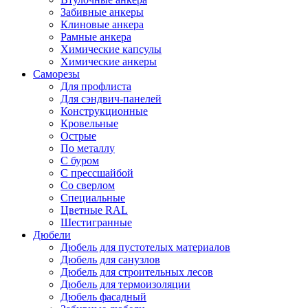
Забивные анкеры
Клиновые анкера
Рамные анкера
Химические капсулы
Химические анкеры
Саморезы
Для профлиста
Для сэндвич-панелей
Конструкционные
Кровельные
Острые
По металлу
С буром
С прессшайбой
Со сверлом
Специальные
Цветные RAL
Шестигранные
Дюбели
Дюбель для пустотелых материалов
Дюбель для санузлов
Дюбель для строительных лесов
Дюбель для термоизоляции
Дюбель фасадный