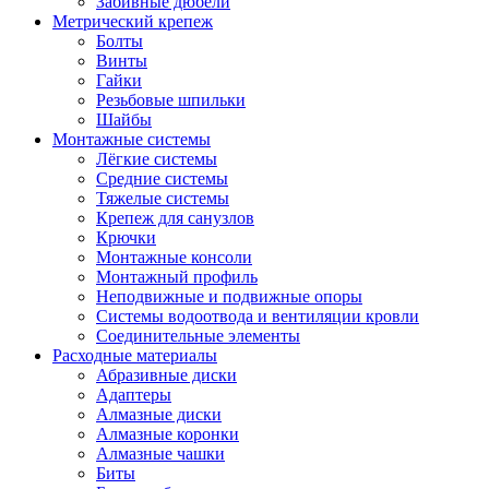
Забивные дюбели
Метрический крепеж
Болты
Винты
Гайки
Резьбовые шпильки
Шайбы
Монтажные системы
Лёгкие системы
Средние системы
Тяжелые системы
Крепеж для санузлов
Крючки
Монтажные консоли
Монтажный профиль
Неподвижные и подвижные опоры
Системы водоотвода и вентиляции кровли
Соединительные элементы
Расходные материалы
Абразивные диски
Адаптеры
Алмазные диски
Алмазные коронки
Алмазные чашки
Биты