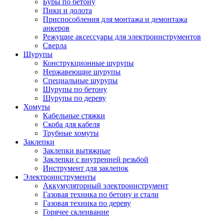
Буры по бетону
Пики и долота
Приспособления для монтажа и демонтажа
анкеров
Режущие аксессуары для электроинструментов
Сверла
Шурупы
Конструкционные шурупы
Нержавеющие шурупы
Специальные шурупы
Шурупы по бетону
Шурупы по дереву
Хомуты
Кабельные стяжки
Скоба для кабеля
Трубные хомуты
Заклепки
Заклепки вытяжные
Заклепки с внутренней резьбой
Инструмент для заклепок
Электроинструменты
Аккумуляторный электроинструмент
Газовая техника по бетону и стали
Газовая техника по дереву
Горячее склеивание