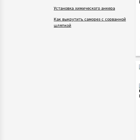
Установка химического анкера
Как выкрутить саморез с сорванной
шляпкой