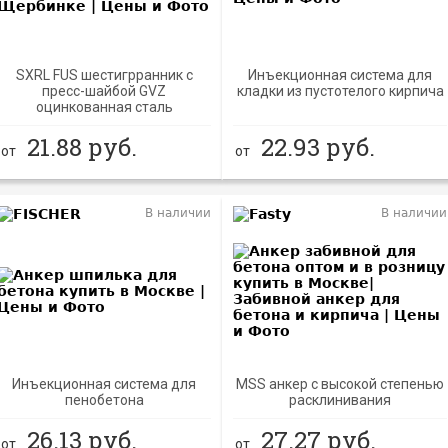
SXRL FUS шестигрранник с
Инъекционная система для
пресс-шайбой GVZ
кладки из пустотелого кирпича
оцинкованная сталь
21.88
руб.
22.93
руб.
от
от
В наличии
В наличии
Инъекционная система для
MSS анкер с высокой степенью
пенобетона
расклинивания
26.13
руб.
27.27
руб.
от
от