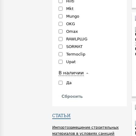
Hilti
Mkt
Mungo
OKG
Omax
RAWLPLUG
SORMAT
Termoclip
Upat
В наличии
Да
СТАТЬИ
Импортозамещение строительных
материалов в условиях санкций