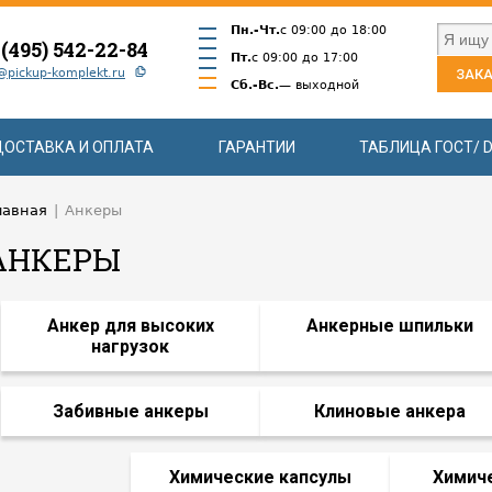
Пн.-Чт.
с 09:00 до 18:00
 (495) 542-22-84
Пт.
с 09:00 до 17:00
@pickup-komplekt.ru
ЗАКА
Сб.-Вс.
— выходной
ДОСТАВКА И ОПЛАТА
ГАРАНТИИ
ТАБЛИЦА ГОСТ/ D
лавная
|
Анкеры
АНКЕРЫ
Анкер для высоких
Анкерные шпильки
нагрузок
Забивные анкеры
Клиновые анкера
Химические капсулы
Химич