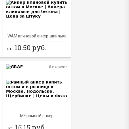
WAM клиновой анкер-шпилька
10.50
руб.
от
В наличии
NEW
MF рамный анкер
15.15
руб.
от