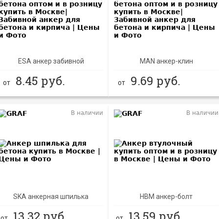
ESA анкер забивной
MAN анкер-клин
8.45
руб.
9.69
руб.
от
от
В наличии
В наличии
NEW
NEW
SKА анкерная шпилька
HBM анкер-болт
13.32
руб.
13.59
руб.
от
от