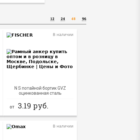
12
24
48
96
В наличии
N S потайной бортик GVZ
оцинкованная сталь
3.19
руб.
от
В наличии