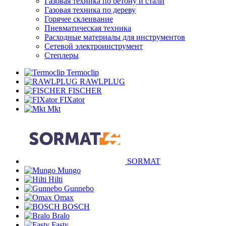
Газовая техника по бетону и стали
Газовая техника по дереву
Горячее склеивание
Пневматическая техника
Расходные материалы для инструментов
Сетевой электроинструмент
Степлеры
Termoclip
RAWLPLUG
FISCHER
FIXator
Mkt
SORMAT
Mungo
Hilti
Gunnebo
Omax
BOSCH
Bralo
Fasty