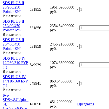
SDS PLUS II
25/200/250
1961.69000000
-
531855
Pointer БУР
руб.
В наличии
SDS PLUS II
25/400/450
2354.64000000
-
531856
Pointer БУР
руб.
В наличии
SDS PLUS II
26/400/450
2456.21000000
-
531859
Pointer БУР
руб.
В наличии
SDS PLUS IV
12/260/310 БУР
1074.36000000
-
549939
(1)
руб.
В наличии
SDS PLUS IV
14/110/160 БУР
860.64000000
-
549941
(1)
руб.
В наличии
Бур
SDS+,S4L(plus-
451.20000000
5),
141050
Предзаказ
руб.
10х400x460мм