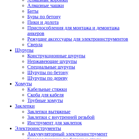
Алмазные чашки
Биты
Буры по бетону
Пики и долота
Приспособления для монтажа и демонтажа
анкеров
Режущие аксессуары для электроинструментов
Сверла
Шурупы
Конструкционные шурупы
Нержавеющие шурупы
Специальные шурупы
Шурупы по бетону
Шурупы по дереву
Хомуты
Кабельные стяжки
Скоба для кабеля
Трубные хомуты
Заклепки
Заклепки вытяжные
Заклепки с внутренней резьбой
Инструмент для заклепок
Электроинструменты
Аккумуляторный электроинструмент