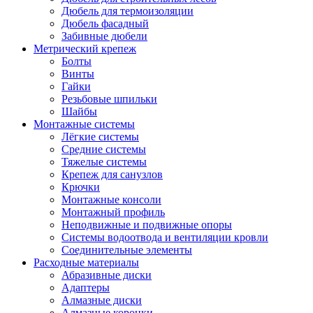
Дюбель для термоизоляции
Дюбель фасадный
Забивные дюбели
Метрический крепеж
Болты
Винты
Гайки
Резьбовые шпильки
Шайбы
Монтажные системы
Лёгкие системы
Средние системы
Тяжелые системы
Крепеж для санузлов
Крючки
Монтажные консоли
Монтажный профиль
Неподвижные и подвижные опоры
Системы водоотвода и вентиляции кровли
Соединительные элементы
Расходные материалы
Абразивные диски
Адаптеры
Алмазные диски
Алмазные коронки