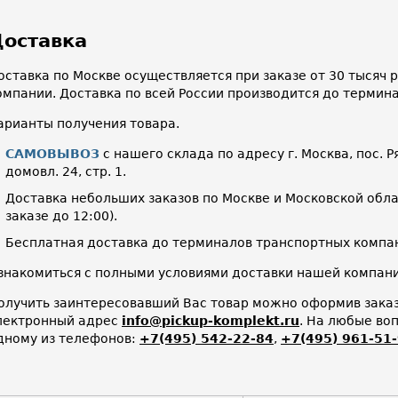
оставка
оставка по Москве осуществляется при заказе от 30 тысяч
омпании. Доставка по всей России производится до термин
арианты получения товара.
САМОВЫВОЗ
с нашего склада по адресу г. Москва, пос. Р
домовл. 24, стр. 1.
Доставка небольших заказов по Москве и Московской облас
заказе до 12:00).
Бесплатная доставка до терминалов транспортных компан
знакомиться с полными условиями доставки нашей компа
олучить заинтересовавший Вас товар можно оформив заказ 
лектронный адрес
info@pickup-komplekt.ru
. На любые во
дному из телефонов:
+7(495) 542-22-84
,
+7(495) 961-51