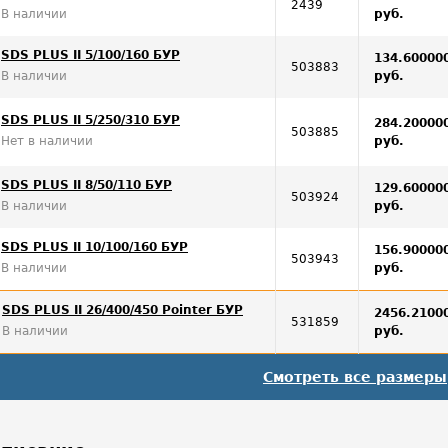
2439
В наличии
руб.
SDS PLUS II 5/100/160 БУР
134.60000
503883
В наличии
руб.
SDS PLUS II 5/250/310 БУР
284.20000
503885
Нет в наличии
руб.
SDS PLUS II 8/50/110 БУР
129.60000
503924
В наличии
руб.
SDS PLUS II 10/100/160 БУР
156.90000
503943
В наличии
руб.
SDS PLUS II 26/400/450 Pointer БУР
2456.2100
531859
В наличии
руб.
Смотреть все размеры