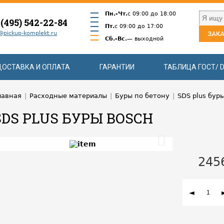
Пн.-Чт.
с 09:00 до 18:00
 (495) 542-22-84
Пт.
с 09:00 до 17:00
@pickup-komplekt.ru
ЗАКА
Сб.-Вс.
— выходной
ДОСТАВКА И ОПЛАТА
ГАРАНТИИ
ТАБЛИЦА ГОСТ/ D
лавная
|
Расходные материалы
|
Буры по бетону
|
SDS plus бур
SDS PLUS БУРЫ BOSCH
245
◄