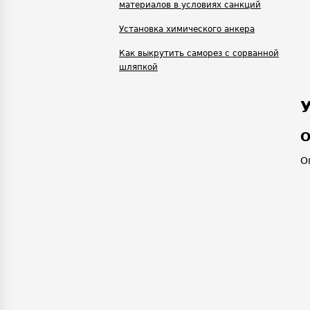
материалов в условиях санкций
Установка химического анкера
Как выкрутить саморез с сорванной
шляпкой
О
О