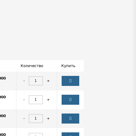
Количество
Купить
000
-
+
000
-
+
000
-
+
000