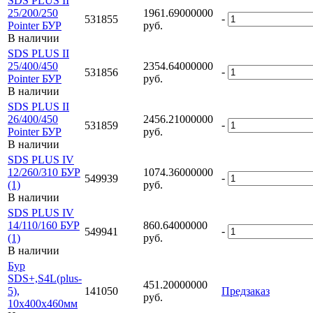
SDS PLUS II
25/200/250
1961.69000000
-
531855
Pointer БУР
руб.
В наличии
SDS PLUS II
25/400/450
2354.64000000
-
531856
Pointer БУР
руб.
В наличии
SDS PLUS II
26/400/450
2456.21000000
-
531859
Pointer БУР
руб.
В наличии
SDS PLUS IV
12/260/310 БУР
1074.36000000
-
549939
(1)
руб.
В наличии
SDS PLUS IV
14/110/160 БУР
860.64000000
-
549941
(1)
руб.
В наличии
Бур
SDS+,S4L(plus-
451.20000000
5),
141050
Предзаказ
руб.
10х400x460мм