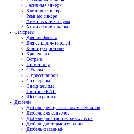
Забивные анкеры
Клиновые анкера
Рамные анкера
Химические капсулы
Химические анкеры
Саморезы
Для профлиста
Для сэндвич-панелей
Конструкционные
Кровельные
Острые
По металлу
С буром
С прессшайбой
Со сверлом
Специальные
Цветные RAL
Шестигранные
Дюбели
Дюбель для пустотелых материалов
Дюбель для санузлов
Дюбель для строительных лесов
Дюбель для термоизоляции
Дюбель фасадный