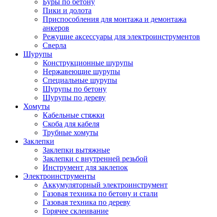
Буры по бетону
Пики и долота
Приспособления для монтажа и демонтажа
анкеров
Режущие аксессуары для электроинструментов
Сверла
Шурупы
Конструкционные шурупы
Нержавеющие шурупы
Специальные шурупы
Шурупы по бетону
Шурупы по дереву
Хомуты
Кабельные стяжки
Скоба для кабеля
Трубные хомуты
Заклепки
Заклепки вытяжные
Заклепки с внутренней резьбой
Инструмент для заклепок
Электроинструменты
Аккумуляторный электроинструмент
Газовая техника по бетону и стали
Газовая техника по дереву
Горячее склеивание