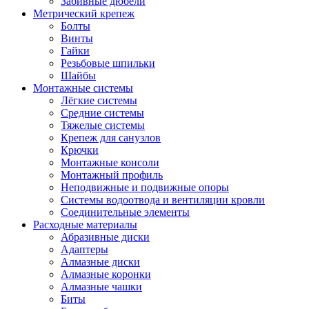
Забивные дюбели
Метрический крепеж
Болты
Винты
Гайки
Резьбовые шпильки
Шайбы
Монтажные системы
Лёгкие системы
Средние системы
Тяжелые системы
Крепеж для санузлов
Крючки
Монтажные консоли
Монтажный профиль
Неподвижные и подвижные опоры
Системы водоотвода и вентиляции кровли
Соединительные элементы
Расходные материалы
Абразивные диски
Адаптеры
Алмазные диски
Алмазные коронки
Алмазные чашки
Биты