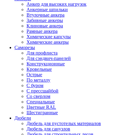
Анкер для высоких нагрузок
Анкерные шпильки
Втулочные анкера
Забивные анкеры
Клиновые анкера
Рамные анкера
Химические капсулы
Химические анкеры
Саморезы
Для профлиста
Для сэндвич-панелей
Конструкционные
Кровельные
Острые
По металлу
С буром
С прессшайбой
Со сверлом
Специальные
Цветные RAL
Шестигранные
Дюбели
Дюбель для пустотелых материалов
Дюбель для санузлов
Дюбель для строительных лесов