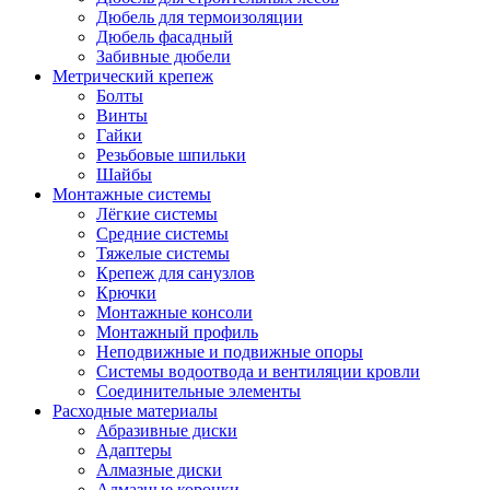
Дюбель для термоизоляции
Дюбель фасадный
Забивные дюбели
Метрический крепеж
Болты
Винты
Гайки
Резьбовые шпильки
Шайбы
Монтажные системы
Лёгкие системы
Средние системы
Тяжелые системы
Крепеж для санузлов
Крючки
Монтажные консоли
Монтажный профиль
Неподвижные и подвижные опоры
Системы водоотвода и вентиляции кровли
Соединительные элементы
Расходные материалы
Абразивные диски
Адаптеры
Алмазные диски
Алмазные коронки