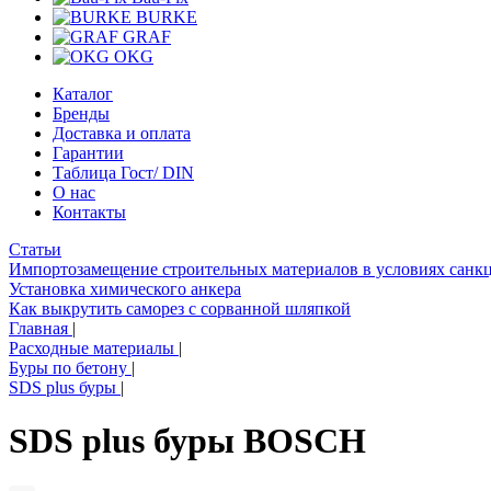
BURKE
GRAF
OKG
Каталог
Бренды
Доставка и оплата
Гарантии
Таблица Гост/ DIN
О нас
Контакты
Статьи
Импортозамещение строительных материалов в условиях санк
Установка химического анкера
Как выкрутить саморез с сорванной шляпкой
Главная
|
Расходные материалы
|
Буры по бетону
|
SDS plus буры
|
SDS plus буры BOSCH