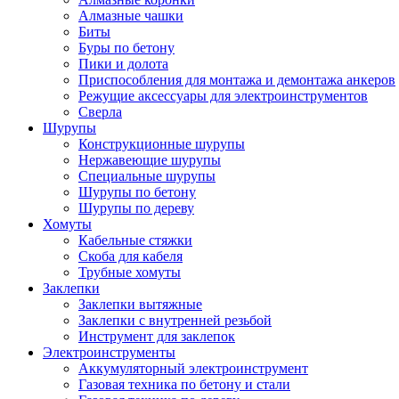
Алмазные чашки
Биты
Буры по бетону
Пики и долота
Приспособления для монтажа и демонтажа анкеров
Режущие аксессуары для электроинструментов
Сверла
Шурупы
Конструкционные шурупы
Нержавеющие шурупы
Специальные шурупы
Шурупы по бетону
Шурупы по дереву
Хомуты
Кабельные стяжки
Скоба для кабеля
Трубные хомуты
Заклепки
Заклепки вытяжные
Заклепки с внутренней резьбой
Инструмент для заклепок
Электроинструменты
Аккумуляторный электроинструмент
Газовая техника по бетону и стали