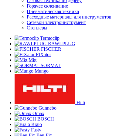
Газовая техника по дереву
Горячее склеивание
Пневматическая техника
Расходные материалы для инструментов
Сетевой электроинструмент
Степлеры
Termoclip
RAWLPLUG
FISCHER
FIXator
Mkt
SORMAT
Mungo
Hilti
Gunnebo
Omax
BOSCH
Bralo
Fasty
Bau-Fix