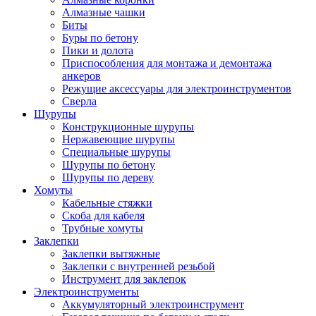
Алмазные чашки
Биты
Буры по бетону
Пики и долота
Приспособления для монтажа и демонтажа
анкеров
Режущие аксессуары для электроинструментов
Сверла
Шурупы
Конструкционные шурупы
Нержавеющие шурупы
Специальные шурупы
Шурупы по бетону
Шурупы по дереву
Хомуты
Кабельные стяжки
Скоба для кабеля
Трубные хомуты
Заклепки
Заклепки вытяжные
Заклепки с внутренней резьбой
Инструмент для заклепок
Электроинструменты
Аккумуляторный электроинструмент