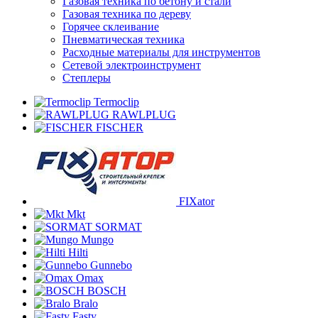
Газовая техника по бетону и стали
Газовая техника по дереву
Горячее склеивание
Пневматическая техника
Расходные материалы для инструментов
Сетевой электроинструмент
Степлеры
Termoclip
RAWLPLUG
FISCHER
FIXator
Mkt
SORMAT
Mungo
Hilti
Gunnebo
Omax
BOSCH
Bralo
Fasty