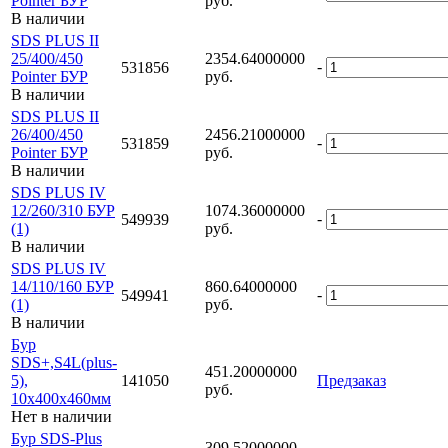
Pointer БУР
руб.
В наличии
SDS PLUS II
25/400/450
2354.64000000
-
531856
Pointer БУР
руб.
В наличии
SDS PLUS II
26/400/450
2456.21000000
-
531859
Pointer БУР
руб.
В наличии
SDS PLUS IV
12/260/310 БУР
1074.36000000
-
549939
(1)
руб.
В наличии
SDS PLUS IV
14/110/160 БУР
860.64000000
-
549941
(1)
руб.
В наличии
Бур
SDS+,S4L(plus-
451.20000000
5),
141050
Предзаказ
руб.
10х400x460мм
Нет в наличии
Бур SDS-Plus
309.52000000