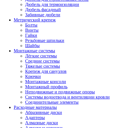
Дюбель для термоизоляции
Дюбель фасадный
Забивные дюбели
Метрический крепеж
Болты
Винты
Гайки
Резьбовые шпильки
Шайбы
Монтажные системы
Лёгкие системы
Средние системы
Тяжелые системы
Крепеж для санузлов
Крючки
Монтажные консоли
Монтажный профиль
Неподвижные и подвижные опоры
Системы водоотвода и вентиляции кровли
Соединительные элементы
Расходные материалы
Абразивные диски
Адаптеры
Алмазные диски
Алмазные коронки