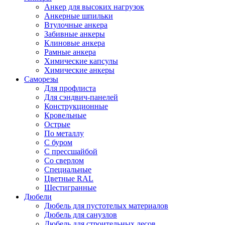
Анкер для высоких нагрузок
Анкерные шпильки
Втулочные анкера
Забивные анкеры
Клиновые анкера
Рамные анкера
Химические капсулы
Химические анкеры
Саморезы
Для профлиста
Для сэндвич-панелей
Конструкционные
Кровельные
Острые
По металлу
С буром
С прессшайбой
Со сверлом
Специальные
Цветные RAL
Шестигранные
Дюбели
Дюбель для пустотелых материалов
Дюбель для санузлов
Дюбель для строительных лесов