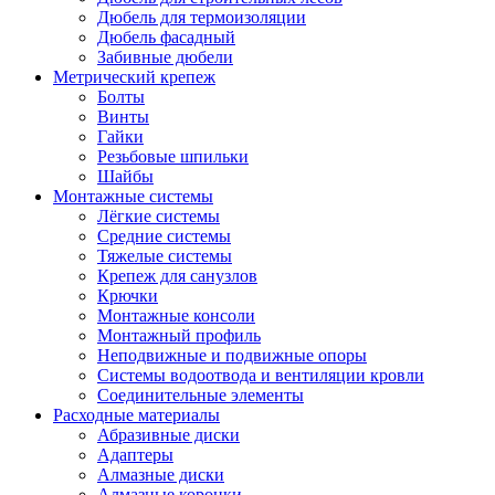
Дюбель для термоизоляции
Дюбель фасадный
Забивные дюбели
Метрический крепеж
Болты
Винты
Гайки
Резьбовые шпильки
Шайбы
Монтажные системы
Лёгкие системы
Средние системы
Тяжелые системы
Крепеж для санузлов
Крючки
Монтажные консоли
Монтажный профиль
Неподвижные и подвижные опоры
Системы водоотвода и вентиляции кровли
Соединительные элементы
Расходные материалы
Абразивные диски
Адаптеры
Алмазные диски
Алмазные коронки