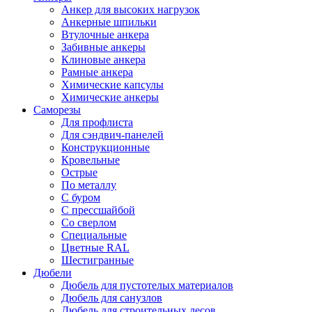
Анкер для высоких нагрузок
Анкерные шпильки
Втулочные анкера
Забивные анкеры
Клиновые анкера
Рамные анкера
Химические капсулы
Химические анкеры
Саморезы
Для профлиста
Для сэндвич-панелей
Конструкционные
Кровельные
Острые
По металлу
С буром
С прессшайбой
Со сверлом
Специальные
Цветные RAL
Шестигранные
Дюбели
Дюбель для пустотелых материалов
Дюбель для санузлов
Дюбель для строительных лесов