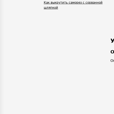
Как выкрутить саморез с сорванной
шляпкой
О
О