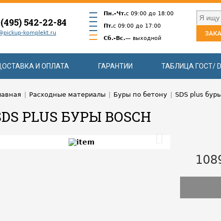
Пн.-Чт.
с 09:00 до 18:00
 (495) 542-22-84
Пт.
с 09:00 до 17:00
@pickup-komplekt.ru
ЗАКА
Сб.-Вс.
— выходной
ДОСТАВКА И ОПЛАТА
ГАРАНТИИ
ТАБЛИЦА ГОСТ/ D
лавная
|
Расходные материалы
|
Буры по бетону
|
SDS plus бур
SDS PLUS БУРЫ BOSCH
108