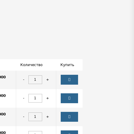
Количество
Купить
000
-
+
000
-
+
000
-
+
000