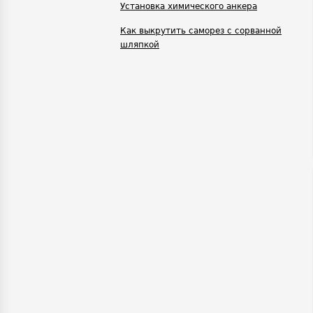
Установка химического анкера
Как выкрутить саморез с сорванной
шляпкой