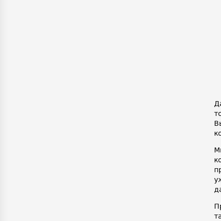
Д
т
В
к
М
к
п
у
д
П
т