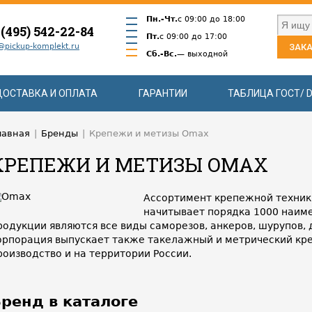
Пн.-Чт.
с 09:00 до 18:00
 (495) 542-22-84
Пт.
с 09:00 до 17:00
@pickup-komplekt.ru
ЗАКА
Сб.-Вс.
— выходной
ДОСТАВКА И ОПЛАТА
ГАРАНТИИ
ТАБЛИЦА ГОСТ/ D
лавная
|
Бренды
|
Крепежи и метизы Omax
КРЕПЕЖИ И МЕТИЗЫ OMAX
Ассортимент крепежной техник
начитывает порядка 1000 наим
родукции являются все виды саморезов, анкеров, шурупов, 
орпорация выпускает также такелажный и метрический кре
роизводство и на территории России.
ренд в каталоге