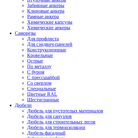
Забивные анкеры
Клиновые анкера
Рамные анкера
Химические капсулы
Химические анкеры
Саморезы
Для профлиста
Для сэндвич-панелей
Конструкционные
Кровельные
Острые
По металлу
С буром
С прессшайбой
Со сверлом
Специальные
Цветные RAL
Шестигранные
Дюбели
Дюбель для пустотелых материалов
Дюбель для санузлов
Дюбель для строительных лесов
Дюбель для термоизоляции
Дюбель фасадный