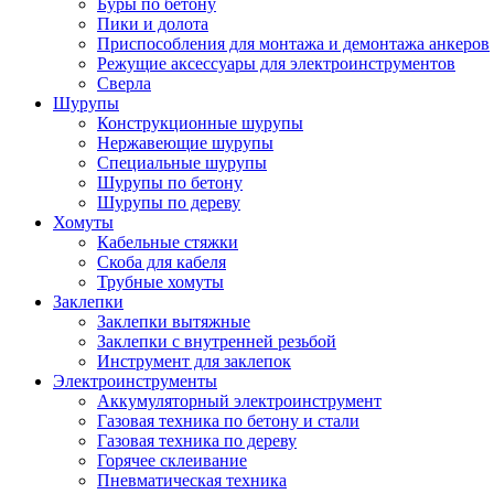
Буры по бетону
Пики и долота
Приспособления для монтажа и демонтажа анкеров
Режущие аксессуары для электроинструментов
Сверла
Шурупы
Конструкционные шурупы
Нержавеющие шурупы
Специальные шурупы
Шурупы по бетону
Шурупы по дереву
Хомуты
Кабельные стяжки
Скоба для кабеля
Трубные хомуты
Заклепки
Заклепки вытяжные
Заклепки с внутренней резьбой
Инструмент для заклепок
Электроинструменты
Аккумуляторный электроинструмент
Газовая техника по бетону и стали
Газовая техника по дереву
Горячее склеивание
Пневматическая техника