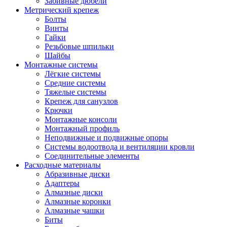
Забивные дюбели
Метрический крепеж
Болты
Винты
Гайки
Резьбовые шпильки
Шайбы
Монтажные системы
Лёгкие системы
Средние системы
Тяжелые системы
Крепеж для санузлов
Крючки
Монтажные консоли
Монтажный профиль
Неподвижные и подвижные опоры
Системы водоотвода и вентиляции кровли
Соединительные элементы
Расходные материалы
Абразивные диски
Адаптеры
Алмазные диски
Алмазные коронки
Алмазные чашки
Биты