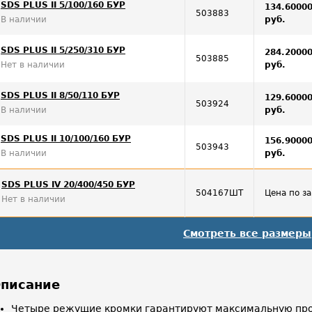
SDS PLUS II 5/100/160 БУР
134.6000
503883
В наличии
руб.
SDS PLUS II 5/250/310 БУР
284.2000
503885
Нет в наличии
руб.
SDS PLUS II 8/50/110 БУР
129.6000
503924
В наличии
руб.
SDS PLUS II 10/100/160 БУР
156.9000
503943
В наличии
руб.
SDS PLUS IV 20/400/450 БУР
504167ШТ
Цена по з
Нет в наличии
Смотреть все размеры
писание
Четыре режущие кромки гарантируют максимальную про