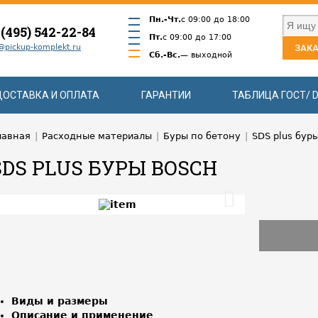
Пн.-Чт.
с 09:00 до 18:00
 (495) 542-22-84
Пт.
с 09:00 до 17:00
@pickup-komplekt.ru
ЗАКА
Сб.-Вс.
— выходной
ДОСТАВКА И ОПЛАТА
ГАРАНТИИ
ТАБЛИЦА ГОСТ/ D
лавная
|
Расходные материалы
|
Буры по бетону
|
SDS plus бур
SDS PLUS БУРЫ BOSCH
Виды и размеры
Описание и применение