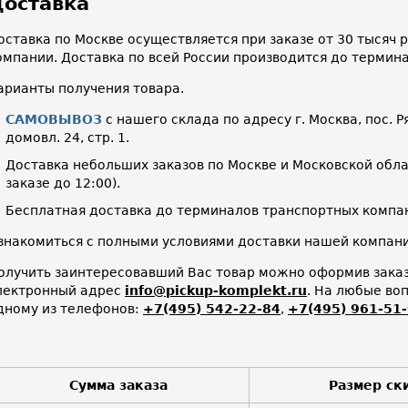
оставка
оставка по Москве осуществляется при заказе от 30 тысяч
омпании. Доставка по всей России производится до термин
арианты получения товара.
САМОВЫВОЗ
с нашего склада по адресу г. Москва, пос. Р
домовл. 24, стр. 1.
Доставка небольших заказов по Москве и Московской облас
заказе до 12:00).
Бесплатная доставка до терминалов транспортных компан
знакомиться с полными условиями доставки нашей компа
олучить заинтересовавший Вас товар можно оформив заказ 
лектронный адрес
info@pickup-komplekt.ru
. На любые во
дному из телефонов:
+7(495) 542-22-84
,
+7(495) 961-51
Сумма заказа
Размер ск