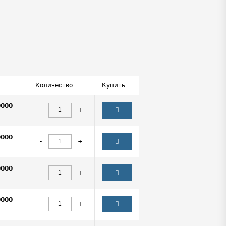
Количество
Купить
0000
-
+
0000
-
+
0000
-
+
0000
-
+