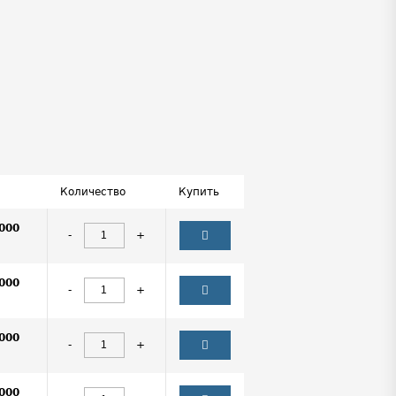
Количество
Купить
000
-
+
000
-
+
000
-
+
000