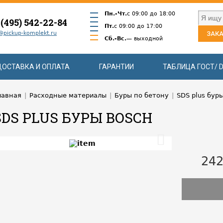
Пн.-Чт.
с 09:00 до 18:00
 (495) 542-22-84
Пт.
с 09:00 до 17:00
@pickup-komplekt.ru
ЗАКА
Сб.-Вс.
— выходной
ДОСТАВКА И ОПЛАТА
ГАРАНТИИ
ТАБЛИЦА ГОСТ/ D
лавная
|
Расходные материалы
|
Буры по бетону
|
SDS plus бур
SDS PLUS БУРЫ BOSCH
242