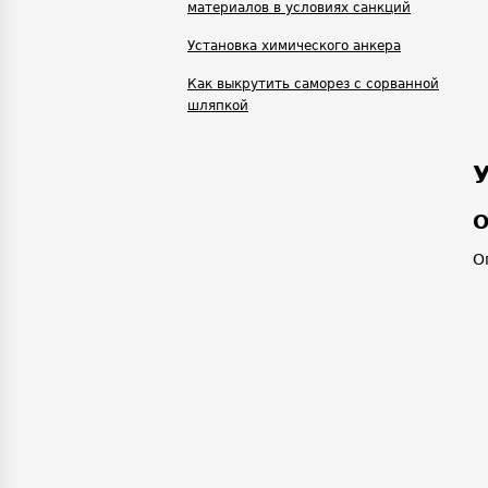
материалов в условиях санкций
Установка химического анкера
Как выкрутить саморез с сорванной
шляпкой
О
О