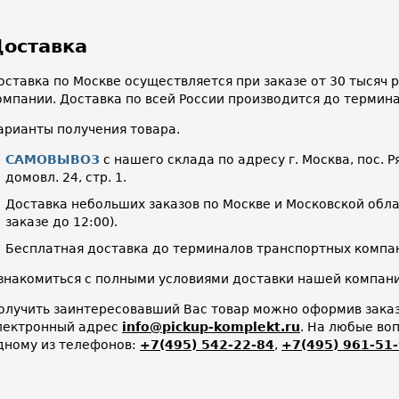
оставка
оставка по Москве осуществляется при заказе от 30 тысяч
омпании. Доставка по всей России производится до термин
арианты получения товара.
САМОВЫВОЗ
с нашего склада по адресу г. Москва, пос. Р
домовл. 24, стр. 1.
Доставка небольших заказов по Москве и Московской облас
заказе до 12:00).
Бесплатная доставка до терминалов транспортных компан
знакомиться с полными условиями доставки нашей компа
олучить заинтересовавший Вас товар можно оформив заказ 
лектронный адрес
info@pickup-komplekt.ru
. На любые во
дному из телефонов:
+7(495) 542-22-84
,
+7(495) 961-51