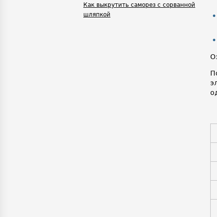
Как выкрутить саморез с сорванной
шляпкой
О
П
э
о