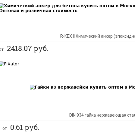
R-KEX II Химический анкер (эпоксидн
2418.07
руб.
от
BEST
DIN 934 гайка нержавеющая ста
0.61
руб.
от