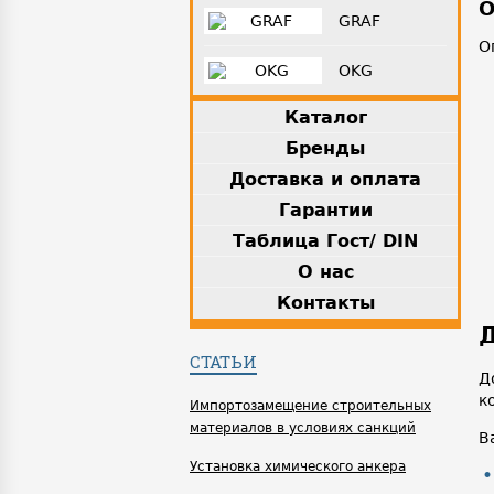
О
GRAF
О
OKG
Каталог
Бренды
Доставка и оплата
Гарантии
Таблица Гост/ DIN
О нас
Контакты
Д
СТАТЬИ
Д
к
Импортозамещение строительных
материалов в условиях санкций
В
Установка химического анкера