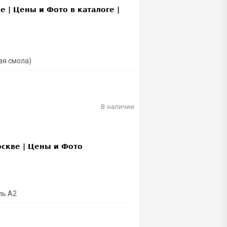
ая смола)
В наличии
ль A2