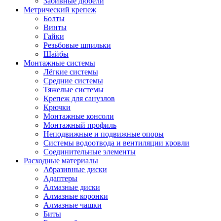
Забивные дюбели
Метрический крепеж
Болты
Винты
Гайки
Резьбовые шпильки
Шайбы
Монтажные системы
Лёгкие системы
Средние системы
Тяжелые системы
Крепеж для санузлов
Крючки
Монтажные консоли
Монтажный профиль
Неподвижные и подвижные опоры
Системы водоотвода и вентиляции кровли
Соединительные элементы
Расходные материалы
Абразивные диски
Адаптеры
Алмазные диски
Алмазные коронки
Алмазные чашки
Биты