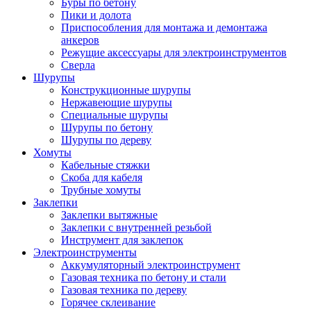
Буры по бетону
Пики и долота
Приспособления для монтажа и демонтажа
анкеров
Режущие аксессуары для электроинструментов
Сверла
Шурупы
Конструкционные шурупы
Нержавеющие шурупы
Специальные шурупы
Шурупы по бетону
Шурупы по дереву
Хомуты
Кабельные стяжки
Скоба для кабеля
Трубные хомуты
Заклепки
Заклепки вытяжные
Заклепки с внутренней резьбой
Инструмент для заклепок
Электроинструменты
Аккумуляторный электроинструмент
Газовая техника по бетону и стали
Газовая техника по дереву
Горячее склеивание