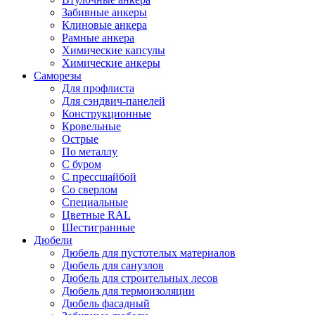
Забивные анкеры
Клиновые анкера
Рамные анкера
Химические капсулы
Химические анкеры
Саморезы
Для профлиста
Для сэндвич-панелей
Конструкционные
Кровельные
Острые
По металлу
С буром
С прессшайбой
Со сверлом
Специальные
Цветные RAL
Шестигранные
Дюбели
Дюбель для пустотелых материалов
Дюбель для санузлов
Дюбель для строительных лесов
Дюбель для термоизоляции
Дюбель фасадный