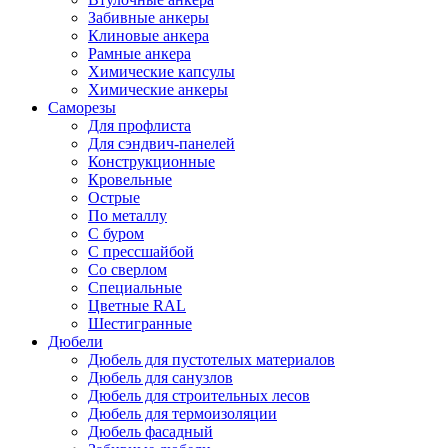
Забивные анкеры
Клиновые анкера
Рамные анкера
Химические капсулы
Химические анкеры
Саморезы
Для профлиста
Для сэндвич-панелей
Конструкционные
Кровельные
Острые
По металлу
С буром
С прессшайбой
Со сверлом
Специальные
Цветные RAL
Шестигранные
Дюбели
Дюбель для пустотелых материалов
Дюбель для санузлов
Дюбель для строительных лесов
Дюбель для термоизоляции
Дюбель фасадный