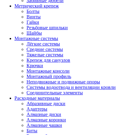
Забивные дюбели
Метрический крепеж
Болты
Винты
Гайки
Резьбовые шпильки
Шайбы
Монтажные системы
Лёгкие системы
Средние системы
Тяжелые системы
Крепеж для санузлов
Крючки
Монтажные консоли
Монтажный профиль
Неподвижные и подвижные опоры
Системы водоотвода и вентиляции кровли
Соединительные элементы
Расходные материалы
Абразивные диски
Адаптеры
Алмазные диски
Алмазные коронки
Алмазные чашки
Биты