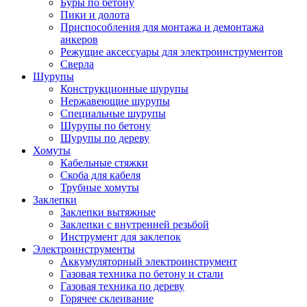
Буры по бетону
Пики и долота
Приспособления для монтажа и демонтажа
анкеров
Режущие аксессуары для электроинструментов
Сверла
Шурупы
Конструкционные шурупы
Нержавеющие шурупы
Специальные шурупы
Шурупы по бетону
Шурупы по дереву
Хомуты
Кабельные стяжки
Скоба для кабеля
Трубные хомуты
Заклепки
Заклепки вытяжные
Заклепки с внутренней резьбой
Инструмент для заклепок
Электроинструменты
Аккумуляторный электроинструмент
Газовая техника по бетону и стали
Газовая техника по дереву
Горячее склеивание