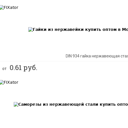
BEST
DIN 934 гайка нержавеющая ста
0.61
руб.
от
BEST