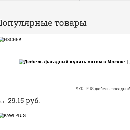
Популярные товары
BEST
SXRL FUS дюбель фасадны
29.15
руб.
от
BEST