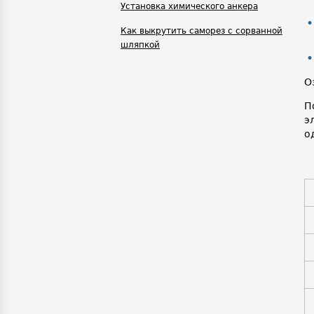
Установка химического анкера
Как выкрутить саморез с сорванной
шляпкой
О
П
э
о