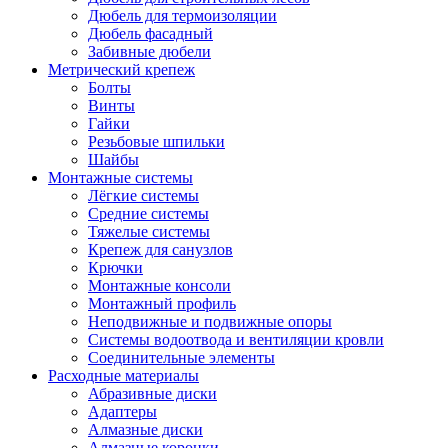
Дюбель для термоизоляции
Дюбель фасадный
Забивные дюбели
Метрический крепеж
Болты
Винты
Гайки
Резьбовые шпильки
Шайбы
Монтажные системы
Лёгкие системы
Средние системы
Тяжелые системы
Крепеж для санузлов
Крючки
Монтажные консоли
Монтажный профиль
Неподвижные и подвижные опоры
Системы водоотвода и вентиляции кровли
Соединительные элементы
Расходные материалы
Абразивные диски
Адаптеры
Алмазные диски
Алмазные коронки