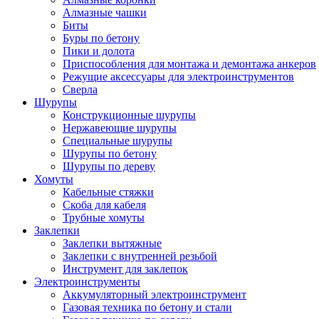
Алмазные чашки
Биты
Буры по бетону
Пики и долота
Приспособления для монтажа и демонтажа анкеров
Режущие аксессуары для электроинструментов
Сверла
Шурупы
Конструкционные шурупы
Нержавеющие шурупы
Специальные шурупы
Шурупы по бетону
Шурупы по дереву
Хомуты
Кабельные стяжки
Скоба для кабеля
Трубные хомуты
Заклепки
Заклепки вытяжные
Заклепки с внутренней резьбой
Инструмент для заклепок
Электроинструменты
Аккумуляторный электроинструмент
Газовая техника по бетону и стали