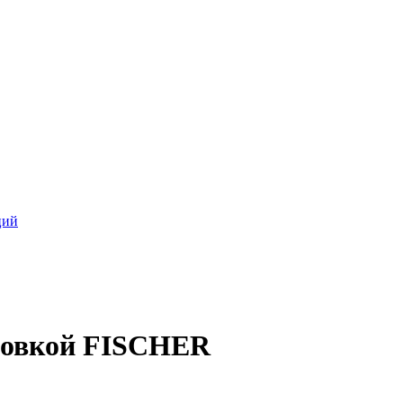
ций
ловкой FISCHER