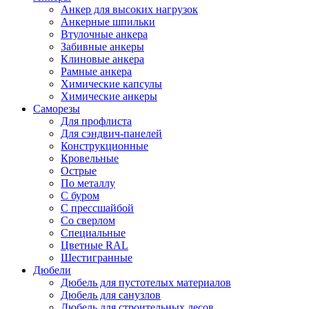
Анкер для высоких нагрузок
Анкерные шпильки
Втулочные анкера
Забивные анкеры
Клиновые анкера
Рамные анкера
Химические капсулы
Химические анкеры
Саморезы
Для профлиста
Для сэндвич-панелей
Конструкционные
Кровельные
Острые
По металлу
С буром
С прессшайбой
Со сверлом
Специальные
Цветные RAL
Шестигранные
Дюбели
Дюбель для пустотелых материалов
Дюбель для санузлов
Дюбель для строительных лесов