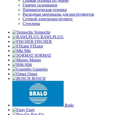
Газовая техника по дереву
Горячее склеивание
Пневматическая техника
Расходные материалы для инструментов
Сетевой электроинструмент
Степлеры
Termoclip
RAWLPLUG
FISCHER
FIXator
Mkt
SORMAT
Mungo
Hilti
Gunnebo
Omax
BOSCH
Bralo
Fasty
Bau-Fix