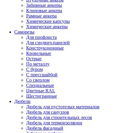
Забивные анкеры
Клиновые анкера
Рамные анкера
Химические капсулы
Химические анкеры
Саморезы
Для профлиста
Для сэндвич-панелей
Конструкционные
Кровельные
Острые
По металлу
С буром
С прессшайбой
Со сверлом
Специальные
Цветные RAL
Шестигранные
Дюбели
Дюбель для пустотелых материалов
Дюбель для санузлов
Дюбель для строительных лесов
Дюбель для термоизоляции
Дюбель фасадный