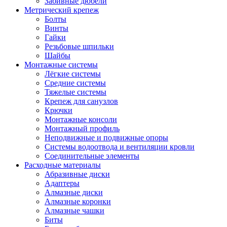
Забивные дюбели
Метрический крепеж
Болты
Винты
Гайки
Резьбовые шпильки
Шайбы
Монтажные системы
Лёгкие системы
Средние системы
Тяжелые системы
Крепеж для санузлов
Крючки
Монтажные консоли
Монтажный профиль
Неподвижные и подвижные опоры
Системы водоотвода и вентиляции кровли
Соединительные элементы
Расходные материалы
Абразивные диски
Адаптеры
Алмазные диски
Алмазные коронки
Алмазные чашки
Биты