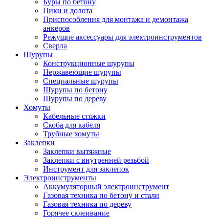
Буры по бетону
Пики и долота
Приспособления для монтажа и демонтажа
анкеров
Режущие аксессуары для электроинструментов
Сверла
Шурупы
Конструкционные шурупы
Нержавеющие шурупы
Специальные шурупы
Шурупы по бетону
Шурупы по дереву
Хомуты
Кабельные стяжки
Скоба для кабеля
Трубные хомуты
Заклепки
Заклепки вытяжные
Заклепки с внутренней резьбой
Инструмент для заклепок
Электроинструменты
Аккумуляторный электроинструмент
Газовая техника по бетону и стали
Газовая техника по дереву
Горячее склеивание