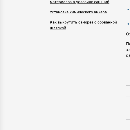
материалов в условиях санкций
Установка химического анкера
Как выкрутить саморез с сорванной
шляпкой
О
П
э
о