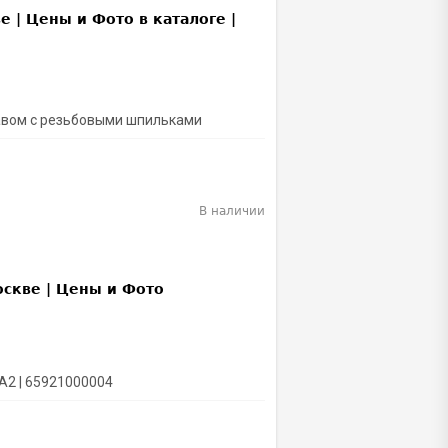
тавом с резьбовыми шпильками
В наличии
A2 | 65921000004