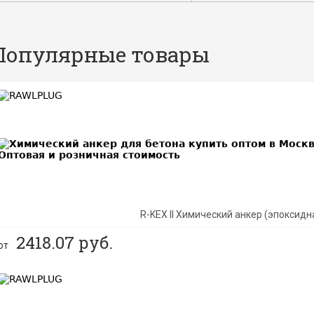
Популярные товары
BEST
R-KEX II Химический анкер (эпоксидн
2418.07
руб.
от
BEST