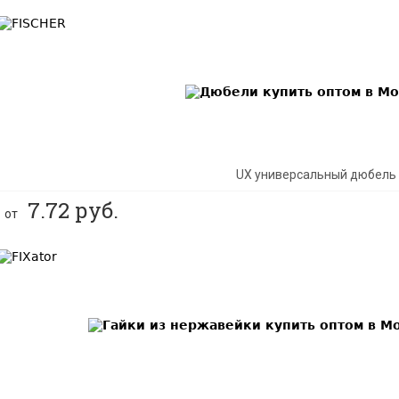
BEST
UX универсальный дюбель
7.72
руб.
от
BEST