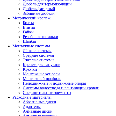
Дюбель для термоизоляции
Дюбель фасадный
Забивные дюбели
Метрический крепеж
Болты
Винты
Гайки
Резьбовые шпильки
Шайбы
Монтажные системы
Лёгкие системы
Средние системы
Тяжелые системы
Крепеж для санузлов
Крючки
Монтажные консоли
Монтажный профиль
Неподвижные и подвижные опоры
Системы водоотвода и вентиляции кровли
Соединительные элементы
Расходные материалы
Абразивные диски
Адаптеры
Алмазные диски
Алмазные коронки