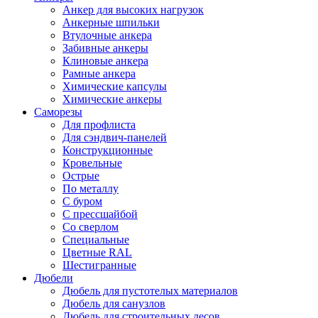
Анкер для высоких нагрузок
Анкерные шпильки
Втулочные анкера
Забивные анкеры
Клиновые анкера
Рамные анкера
Химические капсулы
Химические анкеры
Саморезы
Для профлиста
Для сэндвич-панелей
Конструкционные
Кровельные
Острые
По металлу
С буром
С прессшайбой
Со сверлом
Специальные
Цветные RAL
Шестигранные
Дюбели
Дюбель для пустотелых материалов
Дюбель для санузлов
Дюбель для строительных лесов