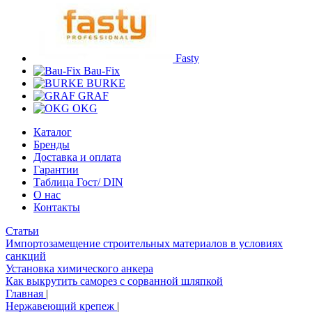
Fasty
Bau-Fix
BURKE
GRAF
OKG
Каталог
Бренды
Доставка и оплата
Гарантии
Таблица Гост/ DIN
О нас
Контакты
Статьи
Импортозамещение строительных материалов в условиях
санкций
Установка химического анкера
Как выкрутить саморез с сорванной шляпкой
Главная
|
Нержавеющий крепеж
|