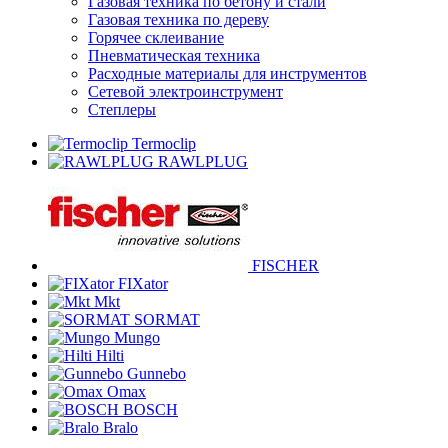
Газовая техника по бетону и стали
Газовая техника по дереву
Горячее склеивание
Пневматическая техника
Расходные материалы для инструментов
Сетевой электроинструмент
Степлеры
Termoclip
RAWLPLUG
FISCHER
FIXator
Mkt
SORMAT
Mungo
Hilti
Gunnebo
Omax
BOSCH
Bralo