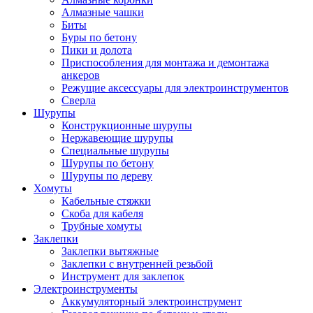
Алмазные чашки
Биты
Буры по бетону
Пики и долота
Приспособления для монтажа и демонтажа
анкеров
Режущие аксессуары для электроинструментов
Сверла
Шурупы
Конструкционные шурупы
Нержавеющие шурупы
Специальные шурупы
Шурупы по бетону
Шурупы по дереву
Хомуты
Кабельные стяжки
Скоба для кабеля
Трубные хомуты
Заклепки
Заклепки вытяжные
Заклепки с внутренней резьбой
Инструмент для заклепок
Электроинструменты
Аккумуляторный электроинструмент