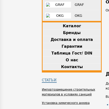
О
GRAF
О
OKG
Каталог
Бренды
Доставка и оплата
Гарантии
Таблица Гост/ DIN
О нас
Контакты
Д
СТАТЬИ
Д
к
Импортозамещение строительных
материалов в условиях санкций
В
Установка химического анкера