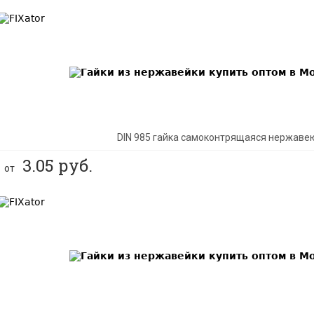
BEST
DIN 985 гайка самоконтрящаяся нержаве
3.05
руб.
от
BEST