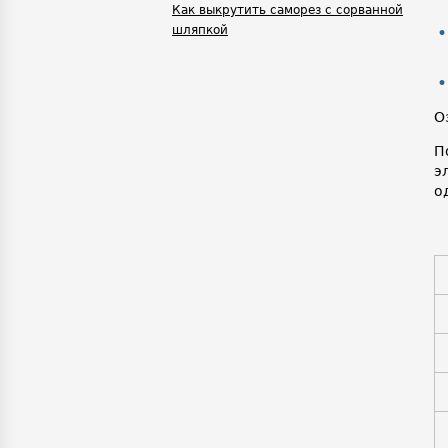
Как выкрутить саморез с сорванной
шляпкой
О
П
э
о