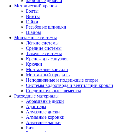
Забивные дюбели
Метрический крепеж
Болты
Винты
Гайки
Резьбовые шпильки
Шайбы
Монтажные системы
Лёгкие системы
Средние системы
Тяжелые системы
Крепеж для санузлов
Крючки
Монтажные консоли
Монтажный профиль
Неподвижные и подвижные опоры
Системы водоотвода и вентиляции кровли
Соединительные элементы
Расходные материалы
Абразивные диски
Адаптеры
Алмазные диски
Алмазные коронки
Алмазные чашки
Биты