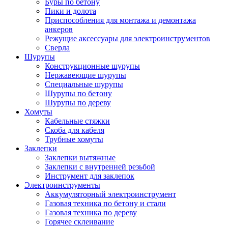
Буры по бетону
Пики и долота
Приспособления для монтажа и демонтажа
анкеров
Режущие аксессуары для электроинструментов
Сверла
Шурупы
Конструкционные шурупы
Нержавеющие шурупы
Специальные шурупы
Шурупы по бетону
Шурупы по дереву
Хомуты
Кабельные стяжки
Скоба для кабеля
Трубные хомуты
Заклепки
Заклепки вытяжные
Заклепки с внутренней резьбой
Инструмент для заклепок
Электроинструменты
Аккумуляторный электроинструмент
Газовая техника по бетону и стали
Газовая техника по дереву
Горячее склеивание