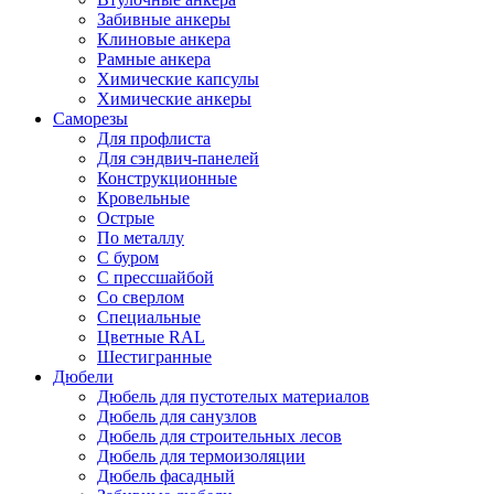
Забивные анкеры
Клиновые анкера
Рамные анкера
Химические капсулы
Химические анкеры
Саморезы
Для профлиста
Для сэндвич-панелей
Конструкционные
Кровельные
Острые
По металлу
С буром
С прессшайбой
Со сверлом
Специальные
Цветные RAL
Шестигранные
Дюбели
Дюбель для пустотелых материалов
Дюбель для санузлов
Дюбель для строительных лесов
Дюбель для термоизоляции
Дюбель фасадный