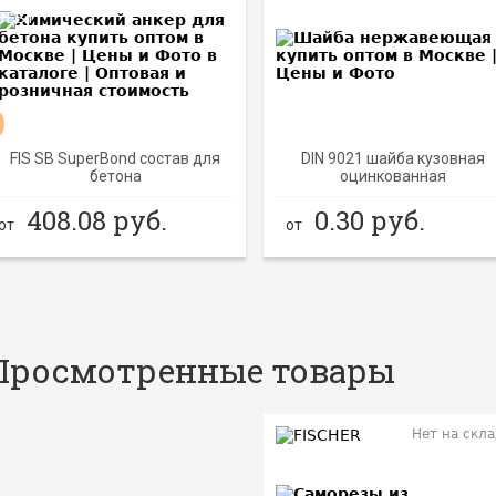
BEST
BEST
FIS SB SuperBond состав для
DIN 9021 шайба кузовная
бетона
оцинкованная
408.08
руб.
0.30
руб.
от
от
Просмотренные товары
Нет на складе
Нет на скла