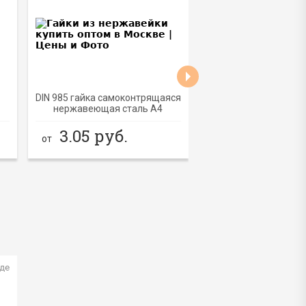
BEST
BEST
NEW
DIN 985 гайка самоконтрящаяся
HSA-R клиновой анке
нержавеющая сталь A4
265.50
руб
от
3.05
руб.
от
де
Нет на складе