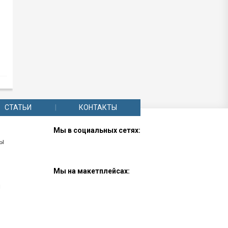
FSP-ST Шуруп с потайной
головкой
СТАТЬИ
КОНТАКТЫ
Мы в социальных сетях:
лы
Мы на макетплейсах:
ы