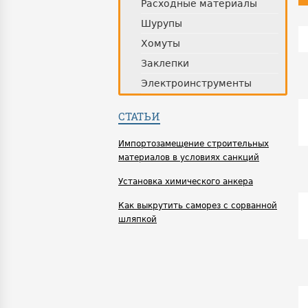
Расходные материалы
Шурупы
Хомуты
Заклепки
Электроинструменты
СТАТЬИ
Импортозамещение строительных
материалов в условиях санкций
Установка химического анкера
Как выкрутить саморез с сорванной
шляпкой