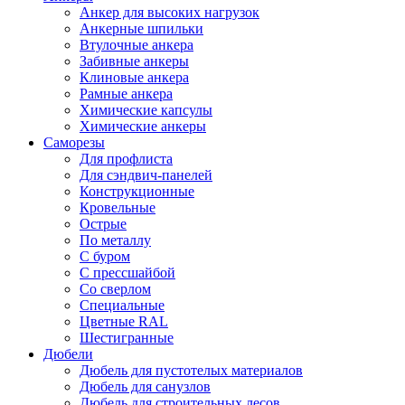
Анкер для высоких нагрузок
Анкерные шпильки
Втулочные анкера
Забивные анкеры
Клиновые анкера
Рамные анкера
Химические капсулы
Химические анкеры
Саморезы
Для профлиста
Для сэндвич-панелей
Конструкционные
Кровельные
Острые
По металлу
С буром
С прессшайбой
Со сверлом
Специальные
Цветные RAL
Шестигранные
Дюбели
Дюбель для пустотелых материалов
Дюбель для санузлов
Дюбель для строительных лесов