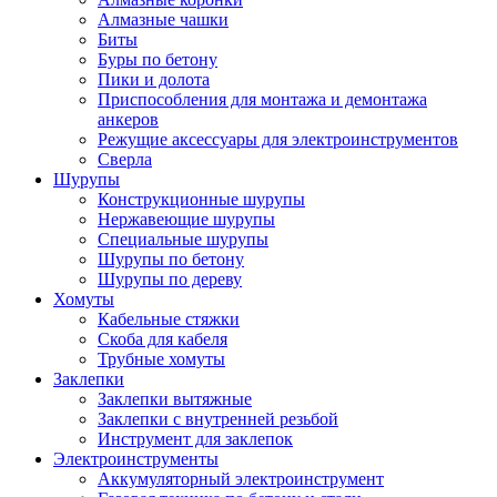
Алмазные чашки
Биты
Буры по бетону
Пики и долота
Приспособления для монтажа и демонтажа
анкеров
Режущие аксессуары для электроинструментов
Сверла
Шурупы
Конструкционные шурупы
Нержавеющие шурупы
Специальные шурупы
Шурупы по бетону
Шурупы по дереву
Хомуты
Кабельные стяжки
Скоба для кабеля
Трубные хомуты
Заклепки
Заклепки вытяжные
Заклепки с внутренней резьбой
Инструмент для заклепок
Электроинструменты
Аккумуляторный электроинструмент