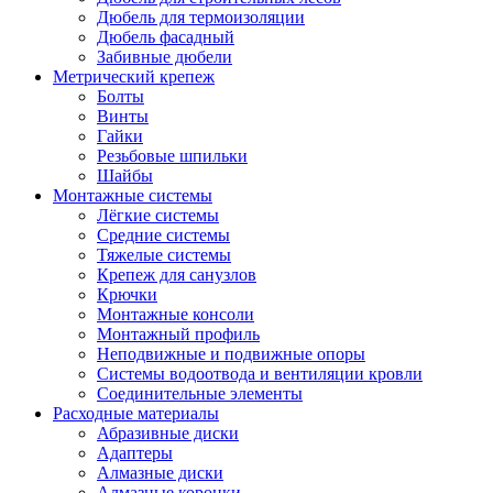
Дюбель для термоизоляции
Дюбель фасадный
Забивные дюбели
Метрический крепеж
Болты
Винты
Гайки
Резьбовые шпильки
Шайбы
Монтажные системы
Лёгкие системы
Средние системы
Тяжелые системы
Крепеж для санузлов
Крючки
Монтажные консоли
Монтажный профиль
Неподвижные и подвижные опоры
Системы водоотвода и вентиляции кровли
Соединительные элементы
Расходные материалы
Абразивные диски
Адаптеры
Алмазные диски
Алмазные коронки