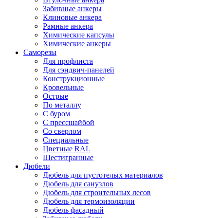
Забивные анкеры
Клиновые анкера
Рамные анкера
Химические капсулы
Химические анкеры
Саморезы
Для профлиста
Для сэндвич-панелей
Конструкционные
Кровельные
Острые
По металлу
С буром
С прессшайбой
Со сверлом
Специальные
Цветные RAL
Шестигранные
Дюбели
Дюбель для пустотелых материалов
Дюбель для санузлов
Дюбель для строительных лесов
Дюбель для термоизоляции
Дюбель фасадный