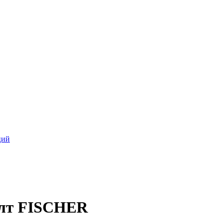
ций
олт FISCHER