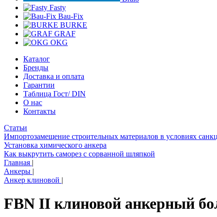
Fasty
Bau-Fix
BURKE
GRAF
OKG
Каталог
Бренды
Доставка и оплата
Гарантии
Таблица Гост/ DIN
О нас
Контакты
Статьи
Импортозамещение строительных материалов в условиях санк
Установка химического анкера
Как выкрутить саморез с сорванной шляпкой
Главная
|
Анкеры
|
Анкер клиновой
|
FBN II клиновой анкерный б