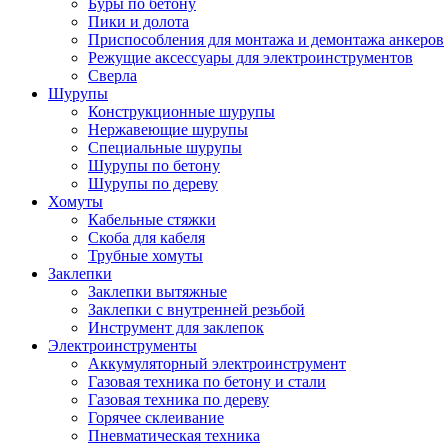
Буры по бетону
Пики и долота
Приспособления для монтажа и демонтажа анкеров
Режущие аксессуары для электроинструментов
Сверла
Шурупы
Конструкционные шурупы
Нержавеющие шурупы
Специальные шурупы
Шурупы по бетону
Шурупы по дереву
Хомуты
Кабельные стяжки
Скоба для кабеля
Трубные хомуты
Заклепки
Заклепки вытяжные
Заклепки с внутренней резьбой
Инструмент для заклепок
Электроинструменты
Аккумуляторный электроинструмент
Газовая техника по бетону и стали
Газовая техника по дереву
Горячее склеивание
Пневматическая техника