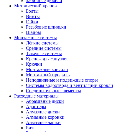
Забивные дюбели
Метрический крепеж
Болты
Винты
Гайки
Резьбовые шпильки
Шайбы
Монтажные системы
Лёгкие системы
Средние системы
Тяжелые системы
Крепеж для санузлов
Крючки
Монтажные консоли
Монтажный профиль
Неподвижные и подвижные опоры
Системы водоотвода и вентиляции кровли
Соединительные элементы
Расходные материалы
Абразивные диски
Адаптеры
Алмазные диски
Алмазные коронки
Алмазные чашки
Биты