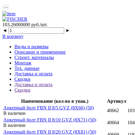
103.26000000
руб./шт.
◄
►
В корзину
Виды и размеры
Описание и применение
Строит. материалы
Монтаж
Тех. данные
Доставка и оплата
Скидки
Доставка и оплата
Скидки
Наименование (кол-во в упак.)
Артикул
Анкерный болт FBN II 8/5 GVZ (8X66) (50)
40662
103
В наличии
Анкерный болт FBN II 8/10 GVZ (8X71) (50)
40664
104
В наличии
Анкерный болт FBN II 8/20 GVZ (8X81) (50)
40669
118