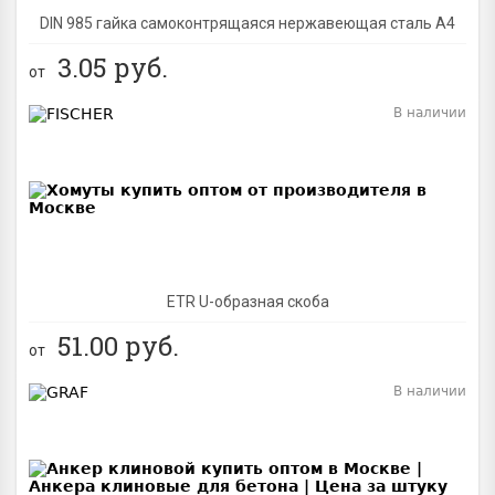
DIN 985 гайка самоконтрящаяся нержавеющая сталь A4
3.05
руб.
от
В наличии
BEST
ETR U-образная скоба
51.00
руб.
от
В наличии
BEST
NEW