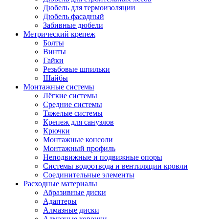
Дюбель для термоизоляции
Дюбель фасадный
Забивные дюбели
Метрический крепеж
Болты
Винты
Гайки
Резьбовые шпильки
Шайбы
Монтажные системы
Лёгкие системы
Средние системы
Тяжелые системы
Крепеж для санузлов
Крючки
Монтажные консоли
Монтажный профиль
Неподвижные и подвижные опоры
Системы водоотвода и вентиляции кровли
Соединительные элементы
Расходные материалы
Абразивные диски
Адаптеры
Алмазные диски
Алмазные коронки