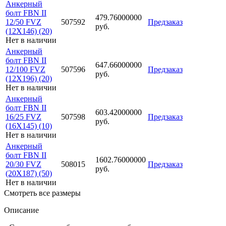
Анкерный
болт FBN II
479.76000000
12/50 FVZ
507592
Предзаказ
руб.
(12X146) (20)
Нет в наличии
Анкерный
болт FBN II
647.66000000
12/100 FVZ
507596
Предзаказ
руб.
(12X196) (20)
Нет в наличии
Анкерный
болт FBN II
603.42000000
16/25 FVZ
507598
Предзаказ
руб.
(16X145) (10)
Нет в наличии
Анкерный
болт FBN II
1602.76000000
20/30 FVZ
508015
Предзаказ
руб.
(20X187) (50)
Нет в наличии
Смотреть все размеры
Описание