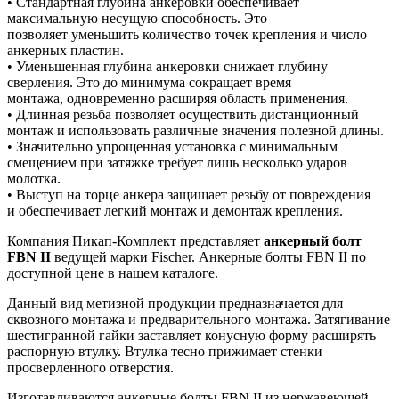
• Стандартная глубина анкеровки обеспечивает
максимальную несущую способность. Это
позволяет уменьшить количество точек крепления и число
анкерных пластин.
• Уменьшенная глубина анкеровки снижает глубину
сверления. Это до минимума сокращает время
монтажа, одновременно расширяя область применения.
• Длинная резьба позволяет осуществить дистанционный
монтаж и использовать различные значения полезной длины.
• Значительно упрощенная установка с минимальным
смещением при затяжке требует лишь несколько ударов
молотка.
• Выступ на торце анкера защищает резьбу от повреждения
и обеспечивает легкий монтаж и демонтаж крепления.
Компания Пикап-Комплект представляет
анкерный болт
FBN
II
ведущей марки Fischer. Анкерные болты FBN II по
доступной цене в нашем каталоге.
Данный вид метизной продукции предназначается для
сквозного монтажа и предварительного монтажа. Затягивание
шестигранной гайки заставляет конусную форму расширять
распорную втулку. Втулка тесно прижимает стенки
просверленного отверстия.
Изготавливаются анкерные болты FBN II из нержавеющей