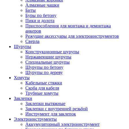
Алмазные чашки
Биты
Буры по бетону
Пики и долота
Приспособления для монтажа и демонтажа
анкеров
Режущие аксессуары для электроинструментов
Сверла
Шурупы
Конструкционные шурупы
Нержавеющие шурупы
Специальные шурупы
Шурупы по бетону
Шурупы по дереву
Хомуты
Кабельные стяжки
Скоба для кабеля
Трубные хомуты
Заклепки
Заклепки вытяжные
Заклепки с внутренней резьбой
Инструмент для заклепок
Электроинструменты
Аккумуляторный электроинструмент