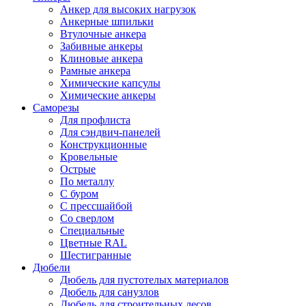
Анкер для высоких нагрузок
Анкерные шпильки
Втулочные анкера
Забивные анкеры
Клиновые анкера
Рамные анкера
Химические капсулы
Химические анкеры
Саморезы
Для профлиста
Для сэндвич-панелей
Конструкционные
Кровельные
Острые
По металлу
С буром
С прессшайбой
Со сверлом
Специальные
Цветные RAL
Шестигранные
Дюбели
Дюбель для пустотелых материалов
Дюбель для санузлов
Дюбель для строительных лесов