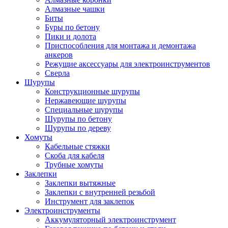
Алмазные чашки
Биты
Буры по бетону
Пики и долота
Приспособления для монтажа и демонтажа
анкеров
Режущие аксессуары для электроинструментов
Сверла
Шурупы
Конструкционные шурупы
Нержавеющие шурупы
Специальные шурупы
Шурупы по бетону
Шурупы по дереву
Хомуты
Кабельные стяжки
Скоба для кабеля
Трубные хомуты
Заклепки
Заклепки вытяжные
Заклепки с внутренней резьбой
Инструмент для заклепок
Электроинструменты
Аккумуляторный электроинструмент