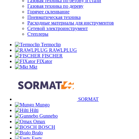
Газовая техника по бетону и стали
Газовая техника по дереву
Горячее склеивание
Пневматическая техника
Расходные материалы для инструментов
Сетевой электроинструмент
Степлеры
Termoclip
RAWLPLUG
FISCHER
FIXator
Mkt
SORMAT
Mungo
Hilti
Gunnebo
Omax
BOSCH
Bralo
Fasty