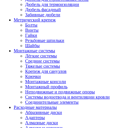
Дюбель для термоизоляции
Дюбель фасадный
Забивные дюбели
Метрический крепеж
Болты
Винты
Гайки
Резьбовые шпильки
Шайбы
Монтажные системы
Лёгкие системы
Средние системы
Тяжелые системы
Крепеж для санузлов
Крючки
Монтажные консоли
Монтажный профиль
Неподвижные и подвижные опоры
Системы водоотвода и вентиляции кровли
Соединительные элементы
Расходные материалы
Абразивные диски
Адаптеры
Алмазные диски
Алмазные коронки