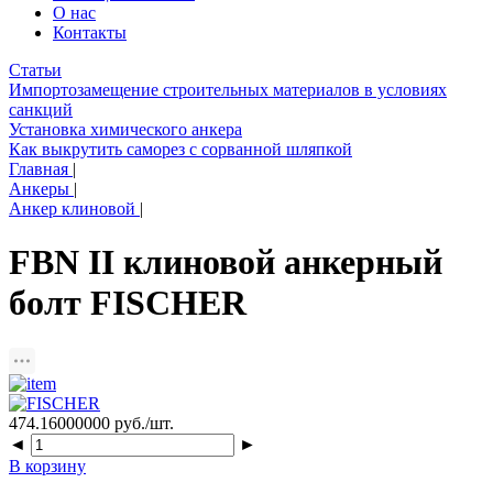
О нас
Контакты
Статьи
Импортозамещение строительных материалов в условиях
санкций
Установка химического анкера
Как выкрутить саморез с сорванной шляпкой
Главная
|
Анкеры
|
Анкер клиновой
|
FBN II клиновой анкерный
болт FISCHER
474.16000000
руб./шт.
◄
►
В корзину