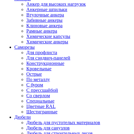
Анкер для высоких нагрузок
Анкерные шпильки
Втулочные анкера
Забивные анкеры
Клиновые анкера
Рамные анкера
Химические капсулы
Химические анкеры
Саморезы
Для профлиста
Для сэндвич-панелей
Конструкционные
Кровельные
Острые
По металлу
С буром
С прессшайбой
Со сверлом
Специальные
Цветные RAL
Шестигранные
Дюбели
Дюбель для пустотелых материалов
Дюбель для санузлов
Дюбель для строительных лесов