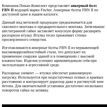
Компания Пикап-Комплект представляет
анкерный болт
FBN
II
ведущей марки Fischer. Анкерные болты FBN II по
доступной цене в нашем каталоге.
Данный вид метизной продукции предназначается для
сквозного монтажа и предварительного монтажа. Затягивание
шестигранной гайки заставляет конусную форму расширять
распорную втулку. Втулка тесно прижимает стенки
просверленного отверстия.
Изготавливаются анкерные болты FBN II из нержавеющей
высококоррозийностойкой стали, что допускает их
применение снаружи зданий и в помещениях с высокой
влажностью. Изделия успешно зарекомендовали себя при
эксплуатации в агрессивной среде.
Распорные элемент — втулки обеспечат равномерную
нагрузку. Используется при недостаточных осевых и краевых
расстояниях и контролирует дораспор даже в растянутой зоне
бетона. Для окончательной установки достаточно нескольких
поворотов гайки на затяжку.