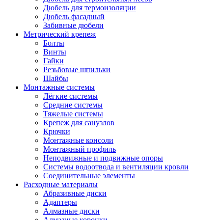
Дюбель для термоизоляции
Дюбель фасадный
Забивные дюбели
Метрический крепеж
Болты
Винты
Гайки
Резьбовые шпильки
Шайбы
Монтажные системы
Лёгкие системы
Средние системы
Тяжелые системы
Крепеж для санузлов
Крючки
Монтажные консоли
Монтажный профиль
Неподвижные и подвижные опоры
Системы водоотвода и вентиляции кровли
Соединительные элементы
Расходные материалы
Абразивные диски
Адаптеры
Алмазные диски
Алмазные коронки