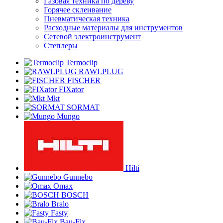
Газовая техника по дереву
Горячее склеивание
Пневматическая техника
Расходные материалы для инструментов
Сетевой электроинструмент
Степлеры
Termoclip
RAWLPLUG
FISCHER
FIXator
Mkt
SORMAT
Mungo
Hilti
Gunnebo
Omax
BOSCH
Bralo
Fasty
Bau-Fix