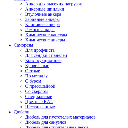
Анкер для высоких нагрузок
Анкерные шпильки
Втулочные анкера
Забивные анкеры
Клиновые анкера
Рамные анкера
Химические капсулы
Химические анкеры
Саморезы
Для профлиста
Для сэндвич-панелей
Конструкционные
Кровельные
Острые
По металлу
С буром
С прессшайбой
Со сверлом
Специальные
Цветные RAL
Шестигранные
Дюбели
Дюбель для пустотелых материалов
Дюбель для санузлов
Дюбель для строительных лесов