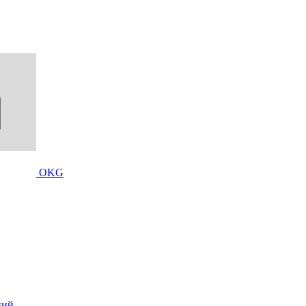
OKG
ций