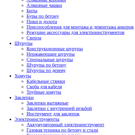
Алмазные чашки
Биты
Буры по бетону
Пики и долота
Приспособления для монтажа и демонтажа анкеров
Режущие аксессуары для электроинструментов
Сверла
Шурупы
Конструкционные шурупы
Нержавеющие шурупы
Специальные шурупы
Шурупы по бетону
Шурупы по дереву
Хомуты
Кабельные стяжки
Скоба для кабеля
Трубные хомуты
Заклепки
Заклепки вытяжные
Заклепки с внутренней резьбой
Инструмент для заклепок
Электроинструменты
Аккумуляторный электроинструмент
Газовая техника по бетону и стали