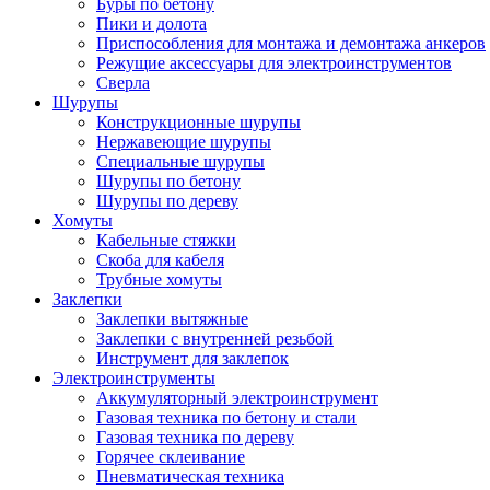
Буры по бетону
Пики и долота
Приспособления для монтажа и демонтажа анкеров
Режущие аксессуары для электроинструментов
Сверла
Шурупы
Конструкционные шурупы
Нержавеющие шурупы
Специальные шурупы
Шурупы по бетону
Шурупы по дереву
Хомуты
Кабельные стяжки
Скоба для кабеля
Трубные хомуты
Заклепки
Заклепки вытяжные
Заклепки с внутренней резьбой
Инструмент для заклепок
Электроинструменты
Аккумуляторный электроинструмент
Газовая техника по бетону и стали
Газовая техника по дереву
Горячее склеивание
Пневматическая техника