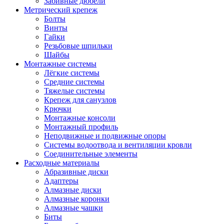
Забивные дюбели
Метрический крепеж
Болты
Винты
Гайки
Резьбовые шпильки
Шайбы
Монтажные системы
Лёгкие системы
Средние системы
Тяжелые системы
Крепеж для санузлов
Крючки
Монтажные консоли
Монтажный профиль
Неподвижные и подвижные опоры
Системы водоотвода и вентиляции кровли
Соединительные элементы
Расходные материалы
Абразивные диски
Адаптеры
Алмазные диски
Алмазные коронки
Алмазные чашки
Биты