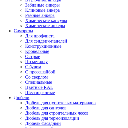
Забивные анкеры
Клиновые анкера
Рамные анкера
Химические капсулы
Химические анкеры
Саморезы
Для профлиста
Для сэндвич-панелей
Конструкционные
Кровельные
Острые
По металлу
С буром
С прессшайбой
Со сверлом
Специальные
Цветные RAL
Шестигранные
Дюбели
Дюбель для пустотелых материалов
Дюбель для санузлов
Дюбель для строительных лесов
Дюбель для термоизоляции
Дюбель фасадный