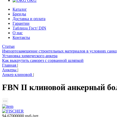
OKG
Каталог
Бренды
Доставка и оплата
Гарантии
Таблица Гост/ DIN
О нас
Контакты
Статьи
Импортозамещение строительных материалов в условиях санк
Установка химического анкера
Как выкрутить саморез с сорванной шляпкой
Главная
|
Анкеры
|
Анкер клиновой
|
FBN II клиновой анкерный б
94.67000000
руб./шт.