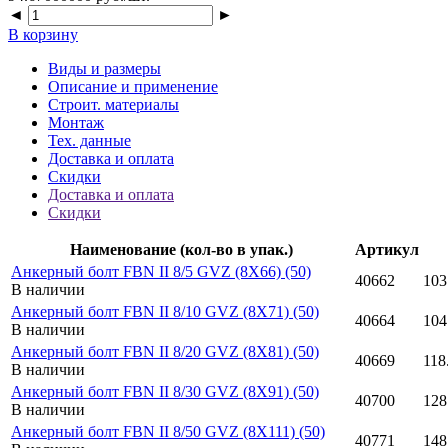
◄
►
В корзину
Виды и размеры
Описание и применение
Строит. материалы
Монтаж
Тех. данные
Доставка и оплата
Скидки
Доставка и оплата
Скидки
Наименование (кол-во в упак.)
Артикул
Анкерный болт FBN II 8/5 GVZ (8X66) (50)
40662
103
В наличии
Анкерный болт FBN II 8/10 GVZ (8X71) (50)
40664
104
В наличии
Анкерный болт FBN II 8/20 GVZ (8X81) (50)
40669
118
В наличии
Анкерный болт FBN II 8/30 GVZ (8X91) (50)
40700
128
В наличии
Анкерный болт FBN II 8/50 GVZ (8X111) (50)
40771
148