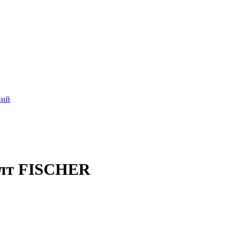
ций
олт FISCHER