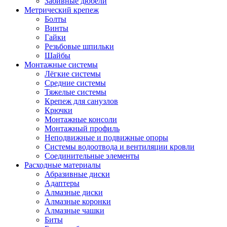
Забивные дюбели
Метрический крепеж
Болты
Винты
Гайки
Резьбовые шпильки
Шайбы
Монтажные системы
Лёгкие системы
Средние системы
Тяжелые системы
Крепеж для санузлов
Крючки
Монтажные консоли
Монтажный профиль
Неподвижные и подвижные опоры
Системы водоотвода и вентиляции кровли
Соединительные элементы
Расходные материалы
Абразивные диски
Адаптеры
Алмазные диски
Алмазные коронки
Алмазные чашки
Биты