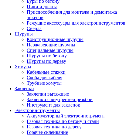
Буры по бетону
Пики и долота
Приспособления для монтажа и демонтажа
анкеров
Режущие аксессуары для электроинструментов
Сверла
Шурупы
Конструкционные шурупы
Нержавеющие шурупы
Специальные шурупы
Шурупы по бетону
Шурупы по дереву
Хомуты
Кабельные стяжки
Скоба для кабеля
Трубные хомуты
Заклепки
Заклепки вытяжные
Заклепки с внутренней резьбой
Инструмент для заклепок
Электроинструменты
Аккумуляторный электроинструмент
Газовая техника по бетону и стали
Газовая техника по дереву
Горячее склеивание