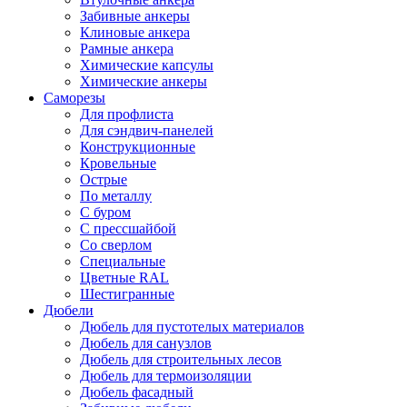
Забивные анкеры
Клиновые анкера
Рамные анкера
Химические капсулы
Химические анкеры
Саморезы
Для профлиста
Для сэндвич-панелей
Конструкционные
Кровельные
Острые
По металлу
С буром
С прессшайбой
Со сверлом
Специальные
Цветные RAL
Шестигранные
Дюбели
Дюбель для пустотелых материалов
Дюбель для санузлов
Дюбель для строительных лесов
Дюбель для термоизоляции
Дюбель фасадный