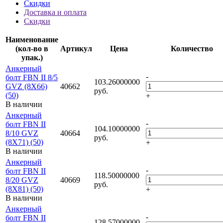
Скидки
Доставка и оплата
Скидки
Наименование
(кол-во в
Артикул
Цена
Количество
упак.)
Анкерный
-
болт FBN II 8/5
103.26000000
GVZ (8X66)
40662
руб.
(50)
+
В наличии
Анкерный
-
болт FBN II
104.10000000
8/10 GVZ
40664
руб.
(8X71) (50)
+
В наличии
Анкерный
-
болт FBN II
118.50000000
8/20 GVZ
40669
руб.
(8X81) (50)
+
В наличии
Анкерный
-
болт FBN II
128.57000000