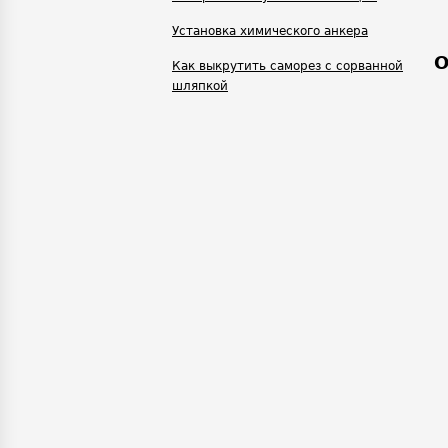
Установка химического анкера
О
Как выкрутить саморез с сорванной
шляпкой