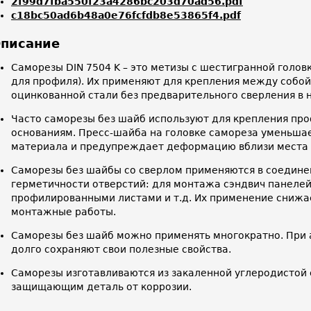
2f99d7fba550f23a4286bc203d70ad56.pdf
c18bc50ad6b48a0e76fcfdb8e53865f4.pdf
писание
Саморезы DIN 7504 K – это метизы с шестигранной голов
для профиля). Их применяют для крепления между собо
оцинкованной стали без предварительного сверления в н
Часто саморезы без шайб используют для крепления пр
основаниям. Пресс-шайба на головке самореза уменьша
материала и предупреждает деформацию вблизи места 
Саморезы без шайбы со сверлом применяются в соедине
герметичности отверстий: для монтажа сэндвич панелей
профилированными листами и т.д. Их применение снижае
монтажные работы.
Саморезы без шайб можно применять многократно. При 
долго сохраняют свои полезные свойства.
Саморезы изготавливаются из закаленной углеродистой 
защищающим деталь от коррозии.