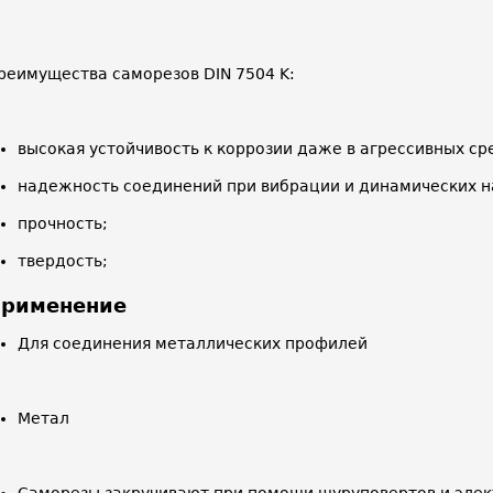
реимущества саморезов DIN 7504 K:
высокая устойчивость к коррозии даже в агрессивных ср
надежность соединений при вибрации и динамических н
прочность;
твердость;
рименение
Для соединения металлических профилей
Метал
Саморезы закручивают при помощи шуруповертов и эле