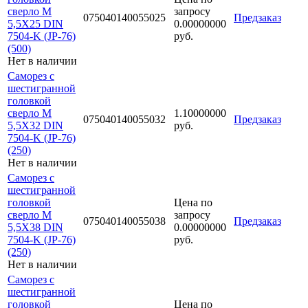
сверло М
запросу
075040140055025
Предзаказ
5,5Х25 DIN
0.00000000
7504-K (JP-76)
руб.
(500)
Нет в наличии
Саморез с
шестигранной
головкой
сверло М
1.10000000
075040140055032
Предзаказ
5,5Х32 DIN
руб.
7504-K (JP-76)
(250)
Нет в наличии
Саморез с
шестигранной
головкой
Цена по
сверло М
запросу
075040140055038
Предзаказ
5,5Х38 DIN
0.00000000
7504-K (JP-76)
руб.
(250)
Нет в наличии
Саморез с
шестигранной
головкой
Цена по