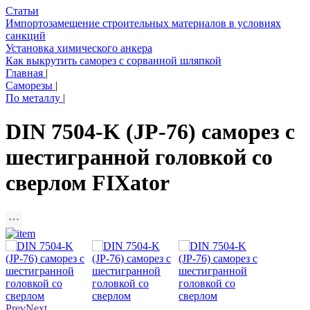
Статьи
Импортозамещение строительных материалов в условиях
санкций
Установка химического анкера
Как выкрутить саморез с сорванной шляпкой
Главная
|
Саморезы
|
По металлу
|
DIN 7504-K (JP-76) саморез с
шестигранной головкой со
сверлом FIXator
Prev
Next