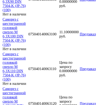
6,3Х90 DIN
0.00000000
7504-K (JP-76)
руб.
(100)
Нет в наличии
Саморез с
шестигранной
головкой
сверло М
11.10000000
075040140063100
Предзаказ
6,3Х100 DIN
руб.
7504-K (JP-76)
(100)
Нет в наличии
Саморез с
шестигранной
головкой
Цена по
сверло М
запросу
075040140063110
Предзаказ
6,3Х110 DIN
0.00000000
7504-K (JP-76)
руб.
(100)
Нет в наличии
Саморез с
шестигранной
головкой
Цена по
сверло М
запросу
075040140063120
Предзаказ