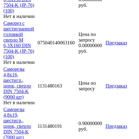
7504-K (JP-76)
руб.
(100)
Нет в наличии
Саморез с
шестигранной
головкой
Цена по
сверло М
запросу
075040140063160
Предзаказ
6,3Х160 DIN
0.00000000
7504-K (JP-76)
руб.
(100)
Нет в наличии
Саморезы
4,8х16,
шестигр.,
Цена по
цинк, сверло
1131480163
Предзаказ
запросу
DIN 7504-K
(9000 шт)
Нет в наличии
Саморезы
4,8х19,
шестигр.,
0.90000000
цинк, сверло
1131480191
Предзаказ
руб.
DIN 7504-K
(7000 шт)