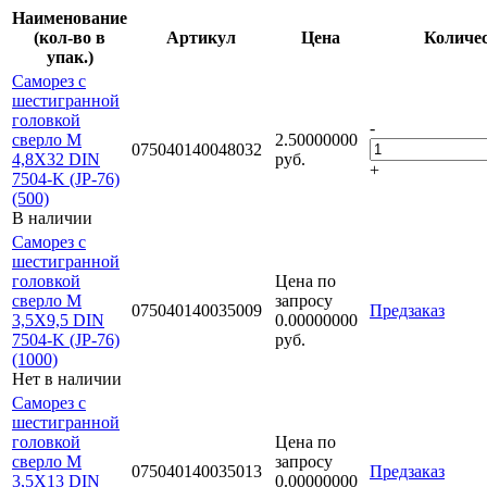
Наименование
(кол-во в
Артикул
Цена
Количе
упак.)
Саморез с
шестигранной
головкой
-
сверло М
2.50000000
075040140048032
4,8Х32 DIN
руб.
+
7504-K (JP-76)
(500)
В наличии
Саморез с
шестигранной
головкой
Цена по
сверло М
запросу
075040140035009
Предзаказ
3,5Х9,5 DIN
0.00000000
7504-K (JP-76)
руб.
(1000)
Нет в наличии
Саморез с
шестигранной
головкой
Цена по
сверло М
запросу
075040140035013
Предзаказ
3,5Х13 DIN
0.00000000