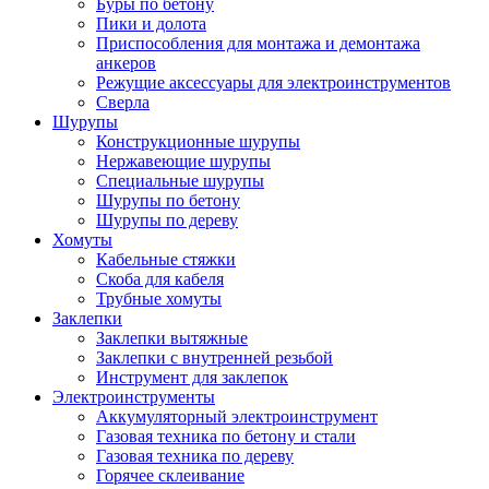
Буры по бетону
Пики и долота
Приспособления для монтажа и демонтажа
анкеров
Режущие аксессуары для электроинструментов
Сверла
Шурупы
Конструкционные шурупы
Нержавеющие шурупы
Специальные шурупы
Шурупы по бетону
Шурупы по дереву
Хомуты
Кабельные стяжки
Скоба для кабеля
Трубные хомуты
Заклепки
Заклепки вытяжные
Заклепки с внутренней резьбой
Инструмент для заклепок
Электроинструменты
Аккумуляторный электроинструмент
Газовая техника по бетону и стали
Газовая техника по дереву
Горячее склеивание