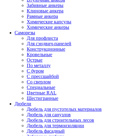
Забивные анкеры
Клиновые анкера
Рамные анкера
Химические капсулы
Химические анкеры
Саморезы
Для профлиста
Для сэндвич-панелей
Конструкционные
Кровельные
Острые
По металлу
С буром
С прессшайбой
Со сверлом
Специальные
Цветные RAL
Шестигранные
Дюбели
Дюбель для пустотелых материалов
Дюбель для санузлов
Дюбель для строительных лесов
Дюбель для термоизоляции
Дюбель фасадный