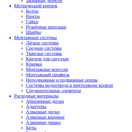
Забивные дюбели
Метрический крепеж
Болты
Винты
Гайки
Резьбовые шпильки
Шайбы
Монтажные системы
Лёгкие системы
Средние системы
Тяжелые системы
Крепеж для санузлов
Крючки
Монтажные консоли
Монтажный профиль
Неподвижные и подвижные опоры
Системы водоотвода и вентиляции кровли
Соединительные элементы
Расходные материалы
Абразивные диски
Адаптеры
Алмазные диски
Алмазные коронки
Алмазные чашки
Биты