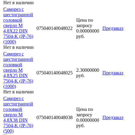
Нет в наличии
Саморез с
шестигранной
головкой
Цена по
сверло М
запросу
075040140048022
Предзаказ
4,8Х22 DIN
0.00000000
7504-K (JP-76)
руб.
(1000)
Нет в наличии
Саморез с
шестигранной
головкой
сверло М
2.30000000
075040140048025
Предзаказ
4,8Х25 DIN
руб.
7504-K (JP-76)
(1000)
Нет в наличии
Саморез с
шестигранной
головкой
Цена по
сверло М
запросу
075040140048038
Предзаказ
4,8Х38 DIN
0.00000000
7504-K (JP-76)
руб.
(500)