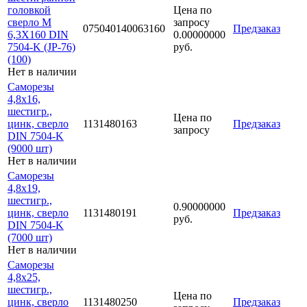
головкой
Цена по
сверло М
запросу
075040140063160
Предзаказ
6,3Х160 DIN
0.00000000
7504-K (JP-76)
руб.
(100)
Нет в наличии
Саморезы
4,8х16,
шестигр.,
Цена по
цинк, сверло
1131480163
Предзаказ
запросу
DIN 7504-K
(9000 шт)
Нет в наличии
Саморезы
4,8х19,
шестигр.,
0.90000000
цинк, сверло
1131480191
Предзаказ
руб.
DIN 7504-K
(7000 шт)
Нет в наличии
Саморезы
4,8х25,
шестигр.,
Цена по
цинк, сверло
1131480250
Предзаказ