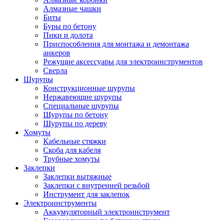
Алмазные чашки
Биты
Буры по бетону
Пики и долота
Приспособления для монтажа и демонтажа
анкеров
Режущие аксессуары для электроинструментов
Сверла
Шурупы
Конструкционные шурупы
Нержавеющие шурупы
Специальные шурупы
Шурупы по бетону
Шурупы по дереву
Хомуты
Кабельные стяжки
Скоба для кабеля
Трубные хомуты
Заклепки
Заклепки вытяжные
Заклепки с внутренней резьбой
Инструмент для заклепок
Электроинструменты
Аккумуляторный электроинструмент