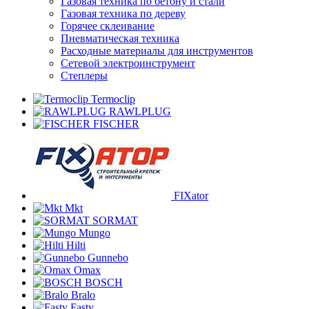
Газовая техника по бетону и стали
Газовая техника по дереву
Горячее склеивание
Пневматическая техника
Расходные материалы для инструментов
Сетевой электроинструмент
Степлеры
Termoclip
RAWLPLUG
FISCHER
FIXator
Mkt
SORMAT
Mungo
Hilti
Gunnebo
Omax
BOSCH
Bralo
Fasty