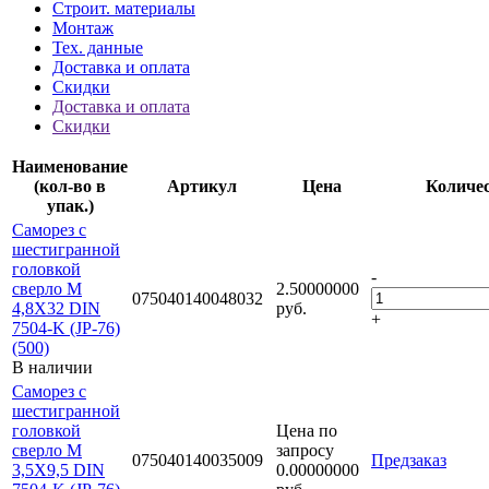
Строит. материалы
Монтаж
Тех. данные
Доставка и оплата
Скидки
Доставка и оплата
Скидки
Наименование
(кол-во в
Артикул
Цена
Количе
упак.)
Саморез с
шестигранной
головкой
-
сверло М
2.50000000
075040140048032
4,8Х32 DIN
руб.
+
7504-K (JP-76)
(500)
В наличии
Саморез с
шестигранной
головкой
Цена по
сверло М
запросу
075040140035009
Предзаказ
3,5Х9,5 DIN
0.00000000