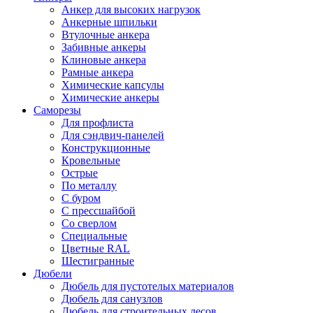
Анкер для высоких нагрузок
Анкерные шпильки
Втулочные анкера
Забивные анкеры
Клиновые анкера
Рамные анкера
Химические капсулы
Химические анкеры
Саморезы
Для профлиста
Для сэндвич-панелей
Конструкционные
Кровельные
Острые
По металлу
С буром
С прессшайбой
Со сверлом
Специальные
Цветные RAL
Шестигранные
Дюбели
Дюбель для пустотелых материалов
Дюбель для санузлов
Дюбель для строительных лесов