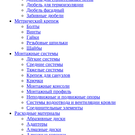
Дюбель для термоизоляции
Дюбель фасадный
Забивные дюбели
Метрический крепеж
Болты
Винты
Гайки
Резьбовые шпильки
Шайбы
Монтажные системы
Лёгкие системы
Средние системы
Тяжелые системы
Крепеж для санузлов
Крючки
Монтажные консоли
Монтажный профиль
Неподвижные и подвижные опоры
Системы водоотвода и вентиляции кровли
Соединительные элементы
Расходные материалы
Абразивные диски
Адаптеры
Алмазные диски
Алмазные коронки