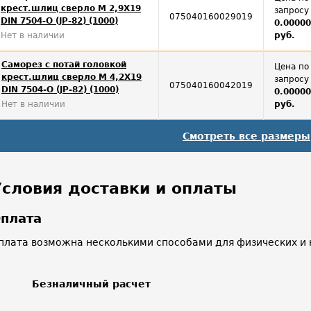
крест.шлиц сверло М 2,9Х19
запросу
075040160029019
DIN 7504-O (JP-82) (1000)
0.0000
Нет в наличии
руб.
Саморез с потай головкой
Цена по
крест.шлиц сверло М 4,2Х19
запросу
075040160042019
DIN 7504-O (JP-82) (1000)
0.0000
Нет в наличии
руб.
Смотреть все размеры
Условия доставки и оплаты
плата
плата возможна несколькими способами для физических и 
Безналичный расчет