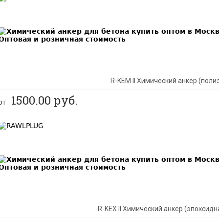
BEST
R-KEM II Химический анкер (поли
1500.00
руб.
от
BEST
R-KEX II Химический анкер (эпоксидн