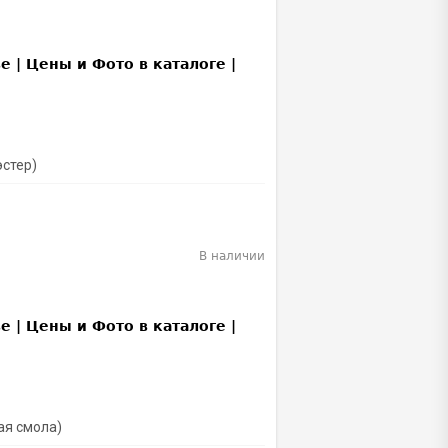
эстер)
В наличии
ая смола)