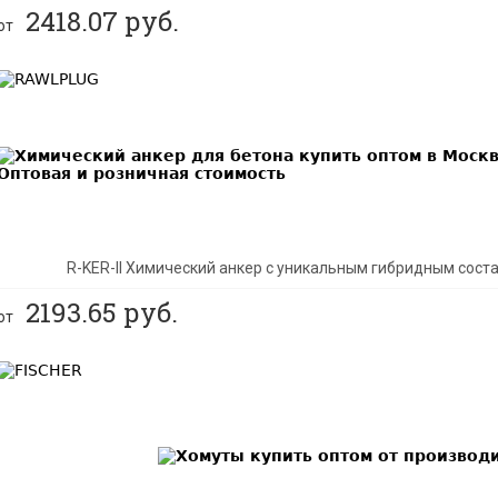
2418.07
руб.
от
BEST
R-KER-II Химический анкер с уникальным гибридным сос
2193.65
руб.
от
BEST