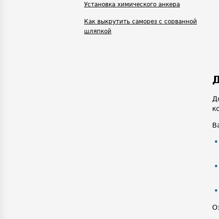
Установка химического анкера
Как выкрутить саморез с сорванной
шляпкой
Д
Д
к
В
О