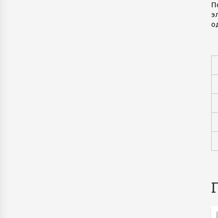
П
э
о