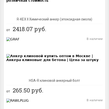
R-KEX II Химический анкер (эпоксидная смола)
2418.07
руб.
от
В наличии
BEST
NEW
HSA-R клиновой анкерный болт
265.50
руб.
от
В наличии