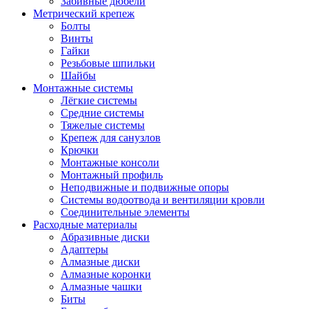
Забивные дюбели
Метрический крепеж
Болты
Винты
Гайки
Резьбовые шпильки
Шайбы
Монтажные системы
Лёгкие системы
Средние системы
Тяжелые системы
Крепеж для санузлов
Крючки
Монтажные консоли
Монтажный профиль
Неподвижные и подвижные опоры
Системы водоотвода и вентиляции кровли
Соединительные элементы
Расходные материалы
Абразивные диски
Адаптеры
Алмазные диски
Алмазные коронки
Алмазные чашки
Биты