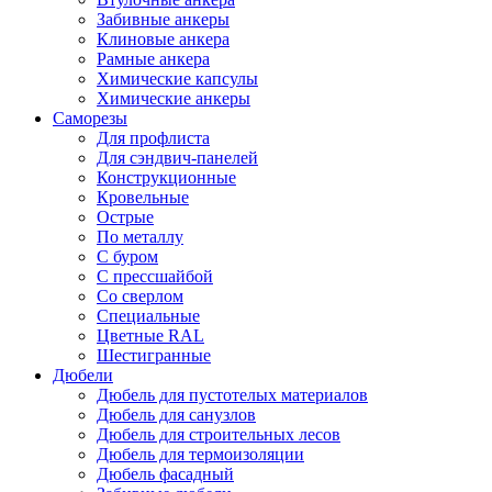
Забивные анкеры
Клиновые анкера
Рамные анкера
Химические капсулы
Химические анкеры
Саморезы
Для профлиста
Для сэндвич-панелей
Конструкционные
Кровельные
Острые
По металлу
С буром
С прессшайбой
Со сверлом
Специальные
Цветные RAL
Шестигранные
Дюбели
Дюбель для пустотелых материалов
Дюбель для санузлов
Дюбель для строительных лесов
Дюбель для термоизоляции
Дюбель фасадный