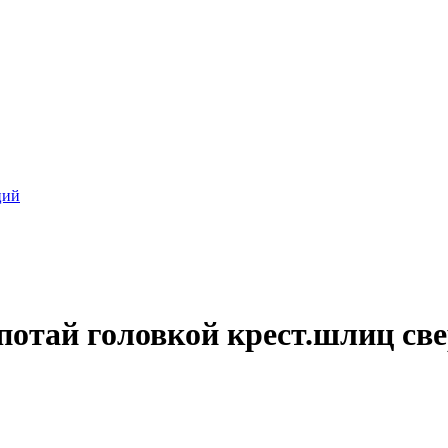
ций
 потай головкой крест.шлиц св