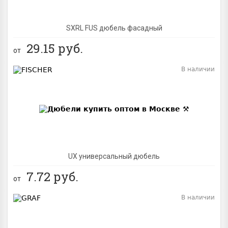
SXRL FUS дюбель фасадный
29.15
руб.
от
В наличии
BEST
UX универсальный дюбель
7.72
руб.
от
В наличии
BEST
NEW