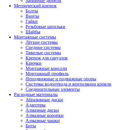
Забивные дюбели
Метрический крепеж
Болты
Винты
Гайки
Резьбовые шпильки
Шайбы
Монтажные системы
Лёгкие системы
Средние системы
Тяжелые системы
Крепеж для санузлов
Крючки
Монтажные консоли
Монтажный профиль
Неподвижные и подвижные опоры
Системы водоотвода и вентиляции кровли
Соединительные элементы
Расходные материалы
Абразивные диски
Адаптеры
Алмазные диски
Алмазные коронки
Алмазные чашки
Биты