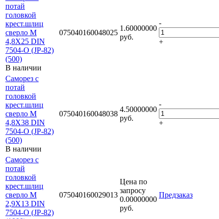
потай
головкой
-
крест.шлиц
1.60000000
сверло М
075040160048025
руб.
4,8Х25 DIN
+
7504-O (JP-82)
(500)
В наличии
Саморез с
потай
головкой
-
крест.шлиц
4.50000000
сверло М
075040160048038
руб.
4,8Х38 DIN
+
7504-O (JP-82)
(500)
В наличии
Саморез с
потай
головкой
Цена по
крест.шлиц
запросу
сверло М
075040160029013
Предзаказ
0.00000000
2,9Х13 DIN
руб.
7504-O (JP-82)