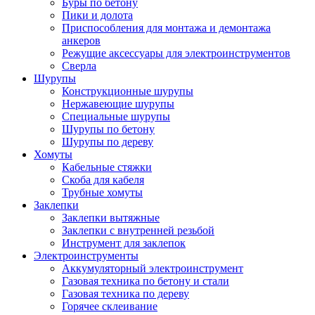
Буры по бетону
Пики и долота
Приспособления для монтажа и демонтажа
анкеров
Режущие аксессуары для электроинструментов
Сверла
Шурупы
Конструкционные шурупы
Нержавеющие шурупы
Специальные шурупы
Шурупы по бетону
Шурупы по дереву
Хомуты
Кабельные стяжки
Скоба для кабеля
Трубные хомуты
Заклепки
Заклепки вытяжные
Заклепки с внутренней резьбой
Инструмент для заклепок
Электроинструменты
Аккумуляторный электроинструмент
Газовая техника по бетону и стали
Газовая техника по дереву
Горячее склеивание