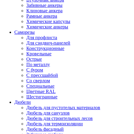
Забивные анкеры
Клиновые анкера
Рамные анкера
Химические капсулы
Химические анкеры
Саморезы
Для профлиста
Для сэндвич-панелей
Конструкционные
Кровельные
Острые
По металлу
С буром
С прессшайбой
Со сверлом
Специальные
Цветные RAL
Шестигранные
Дюбели
Дюбель для пустотелых материалов
Дюбель для санузлов
Дюбель для строительных лесов
Дюбель для термоизоляции
Дюбель фасадный