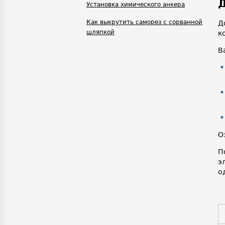
Д
Установка химического анкера
Как выкрутить саморез с сорванной
Д
шляпкой
к
В
О
П
э
о