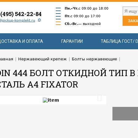
Пн.-Чт.
с 09:00 до 18:00
 (495) 542-22-84
Пт.
с 09:00 до 17:00
@pickup-komplekt.ru
ЗАКА
Сб.-Вс.
— выходной
ДОСТАВКА И ОПЛАТА
ГАРАНТИИ
ТАБЛИЦА ГОСТ/ D
лавная
|
Нержавеющий крепеж
|
Болты нержавеющие
|
DIN 444 БОЛТ ОТКИДНОЙ ТИП
СТАЛЬ A4 FIXATOR