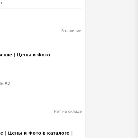
лт
В наличии
ль A2
Нет на складе