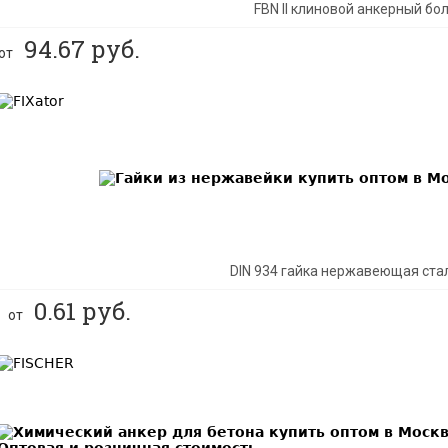
FBN II клиновой анкерный бо
94.67
руб.
от
BEST
DIN 934 гайка нержавеющая ста
0.61
руб.
от
BEST