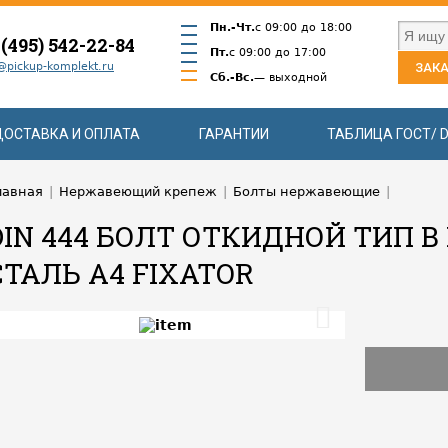
Пн.-Чт.
с 09:00 до 18:00
 (495) 542-22-84
Пт.
с 09:00 до 17:00
@pickup-komplekt.ru
ЗАКА
Сб.-Вс.
— выходной
ДОСТАВКА И ОПЛАТА
ГАРАНТИИ
ТАБЛИЦА ГОСТ/ D
лавная
|
Нержавеющий крепеж
|
Болты нержавеющие
|
DIN 444 БОЛТ ОТКИДНОЙ ТИП
СТАЛЬ A4 FIXATOR