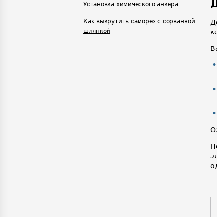
Д
Установка химического анкера
Как выкрутить саморез с сорванной
Д
шляпкой
к
В
О
П
э
о