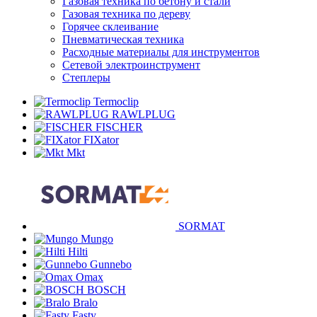
Газовая техника по бетону и стали
Газовая техника по дереву
Горячее склеивание
Пневматическая техника
Расходные материалы для инструментов
Сетевой электроинструмент
Степлеры
Termoclip
RAWLPLUG
FISCHER
FIXator
Mkt
SORMAT
Mungo
Hilti
Gunnebo
Omax
BOSCH
Bralo
Fasty