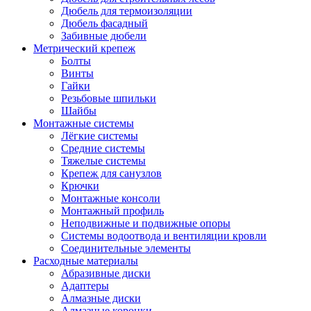
Дюбель для термоизоляции
Дюбель фасадный
Забивные дюбели
Метрический крепеж
Болты
Винты
Гайки
Резьбовые шпильки
Шайбы
Монтажные системы
Лёгкие системы
Средние системы
Тяжелые системы
Крепеж для санузлов
Крючки
Монтажные консоли
Монтажный профиль
Неподвижные и подвижные опоры
Системы водоотвода и вентиляции кровли
Соединительные элементы
Расходные материалы
Абразивные диски
Адаптеры
Алмазные диски
Алмазные коронки