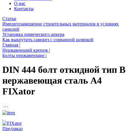
О нас
Контакты
Статьи
Импортозамещение строительных материалов в условиях
санкций
Установка химического анкера
Как выкрутить саморез с сорванной шляпкой
Главная
|
Нержавеющий крепеж
|
Болты нержавеющие
|
DIN 444 болт откидной тип B
нержавеющая сталь A4
FIXator
Предзаказ