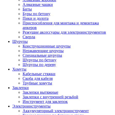
Алмазные чашки
Биты
Буры по бетону
Пики и долота
Приспособления для монтажа и демонтажа
анкеров
Режущие аксессуары для электроинструментов
Сверла
Шурупы
Конструкционные шурупы
Нержавеющие шурупы
Специальные шурупы
Шурупы по бетону
Шурупы по дереву
Хомуты
Кабельные стяжки
Скоба для кабеля
Трубные хомуты
Заклепки
Заклепки вытяжные
Заклепки с внутренней резьбой
Инструмент для заклепок
Электроинструменты
Аккумуляторный электроинструмент