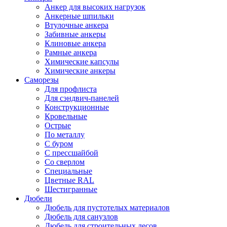
Анкер для высоких нагрузок
Анкерные шпильки
Втулочные анкера
Забивные анкеры
Клиновые анкера
Рамные анкера
Химические капсулы
Химические анкеры
Саморезы
Для профлиста
Для сэндвич-панелей
Конструкционные
Кровельные
Острые
По металлу
С буром
С прессшайбой
Со сверлом
Специальные
Цветные RAL
Шестигранные
Дюбели
Дюбель для пустотелых материалов
Дюбель для санузлов
Дюбель для строительных лесов