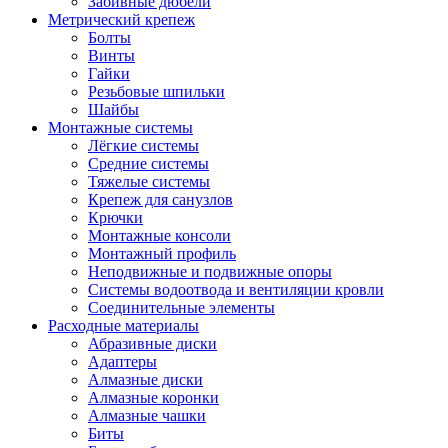
Забивные дюбели
Метрический крепеж
Болты
Винты
Гайки
Резьбовые шпильки
Шайбы
Монтажные системы
Лёгкие системы
Средние системы
Тяжелые системы
Крепеж для санузлов
Крючки
Монтажные консоли
Монтажный профиль
Неподвижные и подвижные опоры
Системы водоотвода и вентиляции кровли
Соединительные элементы
Расходные материалы
Абразивные диски
Адаптеры
Алмазные диски
Алмазные коронки
Алмазные чашки
Биты