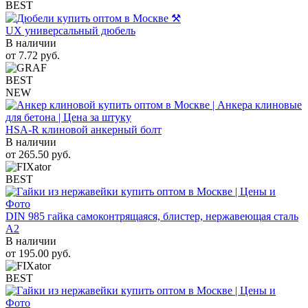
BEST
UX универсальный дюбель
В наличии
от
7.72
руб.
BEST
NEW
HSA-R клиновой анкерный болт
В наличии
от
265.50
руб.
BEST
DIN 985 гайка самоконтрящаяся, блистер, нержавеющая сталь
A2
В наличии
от
195.00
руб.
BEST