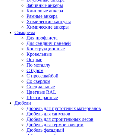
Забивные анкеры
Клиновые анкера
Рамные анкера
Химические капсулы
Химические анкеры
Саморезы
Для профлиста
Для сэндвич-панелей
Конструкционные
Кровельные
Острые
По металлу
С буром
С прессшайбой
Со сверлом
Специальные
Цветные RAL
Шестигранные
Дюбели
Дюбель для пустотелых материалов
Дюбель для санузлов
Дюбель для строительных лесов
Дюбель для термоизоляции
Дюбель фасадный