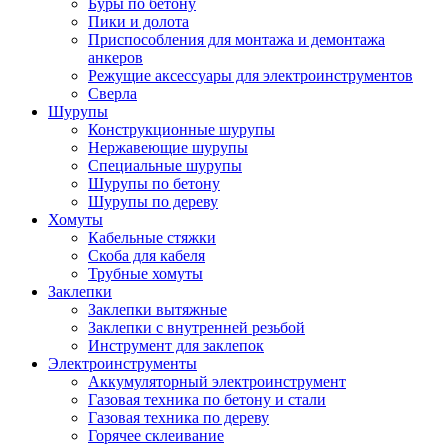
Буры по бетону
Пики и долота
Приспособления для монтажа и демонтажа
анкеров
Режущие аксессуары для электроинструментов
Сверла
Шурупы
Конструкционные шурупы
Нержавеющие шурупы
Специальные шурупы
Шурупы по бетону
Шурупы по дереву
Хомуты
Кабельные стяжки
Скоба для кабеля
Трубные хомуты
Заклепки
Заклепки вытяжные
Заклепки с внутренней резьбой
Инструмент для заклепок
Электроинструменты
Аккумуляторный электроинструмент
Газовая техника по бетону и стали
Газовая техника по дереву
Горячее склеивание