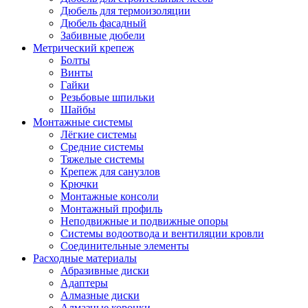
Дюбель для термоизоляции
Дюбель фасадный
Забивные дюбели
Метрический крепеж
Болты
Винты
Гайки
Резьбовые шпильки
Шайбы
Монтажные системы
Лёгкие системы
Средние системы
Тяжелые системы
Крепеж для санузлов
Крючки
Монтажные консоли
Монтажный профиль
Неподвижные и подвижные опоры
Системы водоотвода и вентиляции кровли
Соединительные элементы
Расходные материалы
Абразивные диски
Адаптеры
Алмазные диски
Алмазные коронки