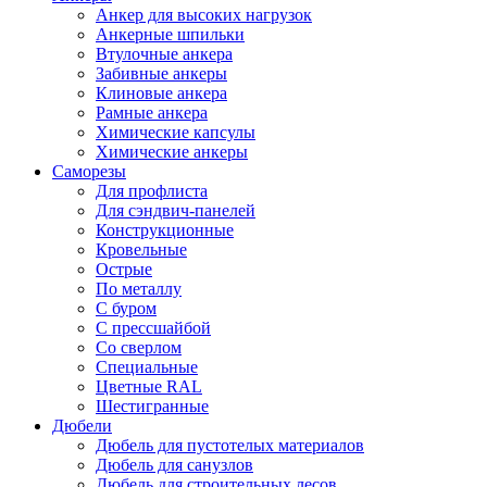
Анкер для высоких нагрузок
Анкерные шпильки
Втулочные анкера
Забивные анкеры
Клиновые анкера
Рамные анкера
Химические капсулы
Химические анкеры
Саморезы
Для профлиста
Для сэндвич-панелей
Конструкционные
Кровельные
Острые
По металлу
С буром
С прессшайбой
Со сверлом
Специальные
Цветные RAL
Шестигранные
Дюбели
Дюбель для пустотелых материалов
Дюбель для санузлов
Дюбель для строительных лесов