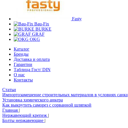
Fasty
Bau-Fix
BURKE
GRAF
OKG
Каталог
Бренды
Доставка и оплата
Гарантии
Таблица Гост/ DIN
О нас
Контакты
Статьи
Импортозамещение строительных материалов в условиях санк
Установка химического анкера
Как выкрутить саморез с сорванной шляпкой
Главная
|
Нержавеющий крепеж
|
Болты нержавеющие
|