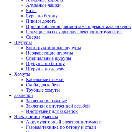
Алмазные чашки
Биты
Буры по бетону
Пики и долота
Приспособления для монтажа и демонтажа анкеров
Режущие аксессуары для электроинструментов
Сверла
Шурупы
Конструкционные шурупы
Нержавеющие шурупы
Специальные шурупы
Шурупы по бетону
Шурупы по дереву
Хомуты
Кабельные стяжки
Скоба для кабеля
Трубные хомуты
Заклепки
Заклепки вытяжные
Заклепки с внутренней резьбой
Инструмент для заклепок
Электроинструменты
Аккумуляторный электроинструмент
Газовая техника по бетону и стали