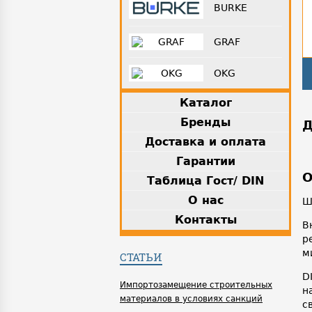
BURKE
GRAF
OKG
Каталог
Бренды
Д
Доставка и оплата
Гарантии
О
Таблица Гост/ DIN
О нас
Ш
Контакты
В
р
м
СТАТЬИ
D
Импортозамещение строительных
н
материалов в условиях санкций
с