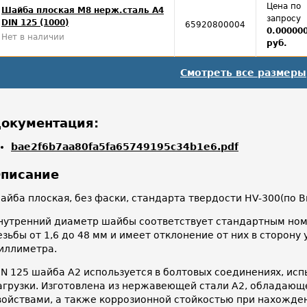
Цена по
Шайба плоская М8 нерж.сталь А4
запросу
DIN 125 (1000)
65920800004
0.00000
Нет в наличии
руб.
Смотреть все размеры
окументация:
bae2f6b7aa80fa5fa65749195c34b1e6.pdf
писание
айба плоская, без фаски, стандарта твердости HV-300(по В
нутренний диаметр шайбы соответствует стандартным ном
езьбы от 1,6 до 48 мм и имеет отклонение от них в сторону
иллиметра.
IN 125 шайба А2 используется в болтовых соединениях, и
агрузки. Изготовлена из нержавеющей стали А2, обладаю
войствами, а также коррозионной стойкостью при нахожден