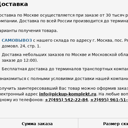
оставка
оставка по Москве осуществляется при заказе от 30 тысяч
омпании. Доставка по всей России производится до термин
арианты получения товара.
САМОВЫВОЗ
с нашего склада по адресу г. Москва, пос. Р
домовл. 24, стр. 1.
Доставка небольших заказов по Москве и Московской облас
заказе до 12:00).
Бесплатная доставка до терминалов транспортных компан
знакомиться с полными условиями доставки нашей компа
олучить заинтересовавший Вас товар можно оформив заказ 
лектронный адрес
info@pickup-komplekt.ru
. На любые во
дному из телефонов:
+7(495) 542-22-84
,
+7(495) 961-51
Сумма заказа
Размер ск