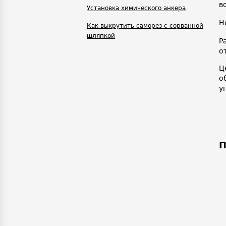
в
Установка химического анкера
Н
Как выкрутить саморез с сорванной
шляпкой
Р
о
Ц
о
у
П