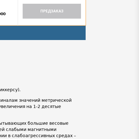
ПРЕДЗАКАЗ
000
иккерсу).
иналам значений метрической
 увеличения на 1-2 десятые
спытывающих большие весовые
щей слабыми магнитными
ии в слабоагрессивных средах –