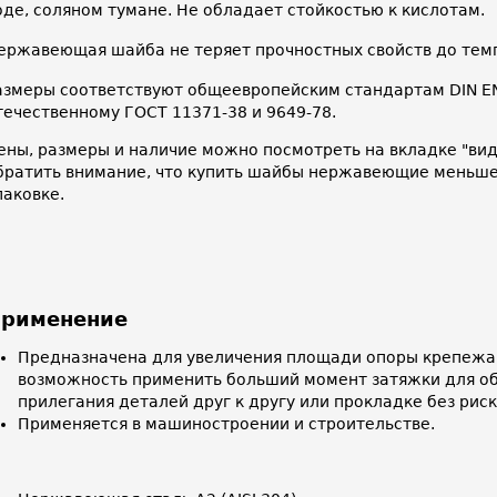
оде, соляном тумане. Не обладает стойкостью к кислотам.
ержавеющая шайба не теряет прочностных свойств до тем
азмеры соответствуют общеевропейским стандартам DIN EN 
течественному ГОСТ 11371-38 и 9649-78.
ены, размеры и наличие можно посмотреть на вкладке "ви
братить внимание, что купить шайбы нержавеющие меньше
паковке.
рименение
Предназначена для увеличения площади опоры крепежа 
возможность применить больший момент затяжки для о
прилегания деталей друг к другу или прокладке без рис
Применяется в машиностроении и строительстве.